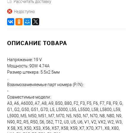
Рассчитать доставку
Недоступно
ОПИСАНИЕ ТОВАРА
Напряжение: 19 V
Мощность: 90W 4.74A
Размер штекера: 5.5х2.5мм
.
Взаимозаменяемые парт номера (P/N):
-
Совместимые модели:
A3, A6, A6000, A7, A8, A9, B50, B80, F2, F3, F5, F6, F7, F8, F9, G,
G1, G2, G50, G51, G70, L5, L5000, L55, L5500, L58, L5800, L59,
L5900, M5, M50, M51, M7, M70, N5, N50, N7, N70, N8, N80, N9,
N90, R2, R5, R50, S6, S62, T12, U3, U5, U6, V1, V2, VX2, W2, W3,
X 58, X5, X50, X53, X56, X57, X58, X59, X7, X70, X71, X8, X80,