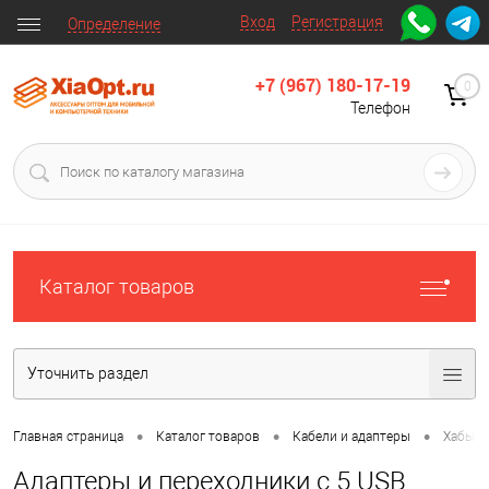
Вход
Регистрация
Определение
+7 (967) 180-17-19
0
Телефон
Каталог товаров
Уточнить раздел
•
•
•
Главная страница
Каталог товаров
Кабели и адаптеры
Хабы, 
Адаптеры и переходники с 5 USB