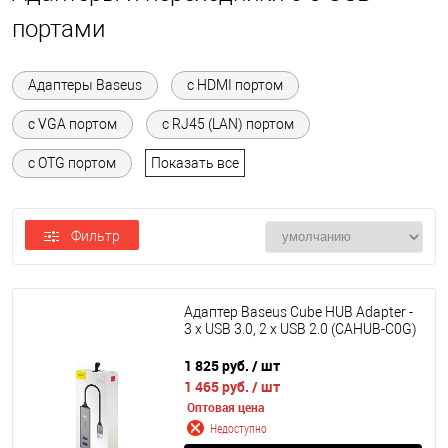
портами
Адаптеры Baseus
с HDMI портом
с VGA портом
с RJ45 (LAN) портом
с OTG портом
Показать все
Фильтр
Адаптер Baseus Cube HUB Adapter -
3 x USB 3.0, 2 x USB 2.0 (CAHUB-C0G)
1 825 руб.
/ шт
1 465 руб.
/ шт
Оптовая цена
Недоступно