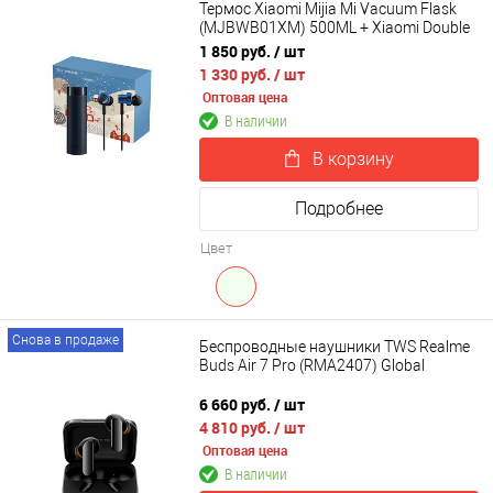
Термос Xiaomi Mijia Mi Vacuum Flask
(MJBWB01XM) 500ML + Xiaomi Double
Dynamic Earphone SDQEJ06WM
1 850 руб.
/ шт
1 330 руб.
/ шт
Оптовая цена
В наличии
В корзину
Подробнее
Цвет
Снова в продаже
Беспроводные наушники TWS Realme
Buds Air 7 Pro (RMA2407) Global
6 660 руб.
/ шт
4 810 руб.
/ шт
Оптовая цена
В наличии