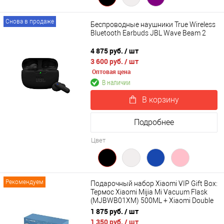
Снова в продаже
Беспроводные наушники True Wireless
Bluetooth Earbuds JBL Wave Beam 2
4 875 руб.
/ шт
3 600 руб.
/ шт
Оптовая цена
В наличии
В корзину
Подробнее
Цвет
Рекомендуем
Подарочный набор Xiaomi VIP Gift Box:
Термос Xiaomi Mijia Mi Vacuum Flask
(MJBWB01XM) 500ML + Xiaomi Double
Dynamic Earphone SDQEJ06WM
1 875 руб.
/ шт
1 350 руб.
/ шт