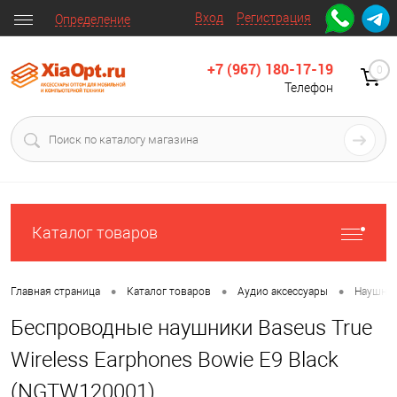
Вход
Регистрация
Определение
+7 (967) 180-17-19
0
Телефон
Каталог товаров
•
•
•
Главная страница
Каталог товаров
Аудио аксессуары
Наушни
Беспроводные наушники Baseus True
Wireless Earphones Bowie E9 Black
(NGTW120001)