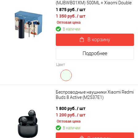
(MJBWB01XM) 500ML + Xiaomi Double
Dynamic Earphone SDQEJ06WM
1 875 руб.
/ шт
1 350 руб.
/ шт
Оптовая цена
В наличии
В корзину
Подробнее
Цвет
Беспроводные наушники Xiaomi Redmi
Buds 8 Active (M2537E1)
1 800 руб.
/ шт
1 200 руб.
/ шт
Оптовая цена
В наличии