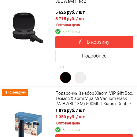
JBL Wave Flex 2
5 625 руб.
/ шт
3 715 руб.
/ шт
Оптовая цена
В наличии
В корзину
Подробнее
Цвет
Рекомендуем
Подарочный набор Xiaomi VIP Gift Box:
Термос Xiaomi Mijia Mi Vacuum Flask
(MJBWB01XM) 500ML + Xiaomi Double
Dynamic Earphone SDQEJ06WM
1 875 руб.
/ шт
1 350 руб.
/ шт
Оптовая цена
В наличии