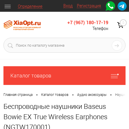
Вход
Регистрация
Определение
+7 (967) 180-17-19
0
Телефон
Каталог товаров
•
•
•
Главная страница
Каталог товаров
Аудио аксессуары
Наушни
Беспроводные наушники Baseus
Bowie EX True Wireless Earphones
(NGTW170001)