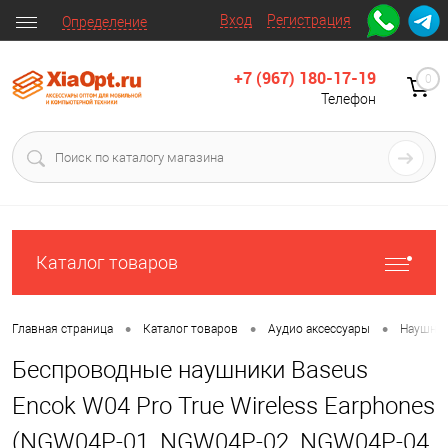
Вход
Регистрация
Определение
+7 (967) 180-17-19
0
Телефон
Каталог товаров
•
•
•
Главная страница
Каталог товаров
Аудио аксессуары
Наушни
Беспроводные наушники Baseus
Encok W04 Pro True Wireless Earphones
(NGW04P-01, NGW04P-02, NGW04P-04,