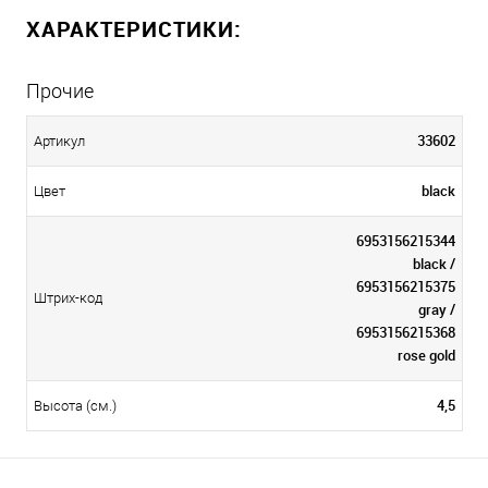
ХАРАКТЕРИСТИКИ:
Прочие
33602
Артикул
black
Цвет
6953156215344
black /
6953156215375
Штрих-код
gray /
6953156215368
rose gold
4,5
Высота (см.)