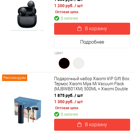
1 200 руб.
/ шт
Оптовая цена
В наличии
В корзину
Подробнее
Цвет
Рекомендуем
Подарочный набор Xiaomi VIP Gift Box:
Термос Xiaomi Mijia Mi Vacuum Flask
(MJBWB01XM) 500ML + Xiaomi Double
Dynamic Earphone SDQEJ06WM
1 875 руб.
/ шт
1 350 руб.
/ шт
Оптовая цена
В наличии
В корзину