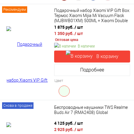
Рекомендуем
Подарочный набор Xiaomi VIP Gift Box:
Термос Xiaomi Mijia Mi Vacuum Flask
(MJBWB01XM) 500ML + Xiaomi Double
Dynamic Earphone SDQEJ06WM
1 875 руб.
/ шт
1 350 руб.
/ шт
Оптовая цена
В наличии
В корзину
Подробнее
Цвет
Снова в продаже
Беспроводные наушники TWS Realme
Buds Air 7 (RMA2408) Global
4 125 руб.
/ шт
2 925 руб.
/ шт