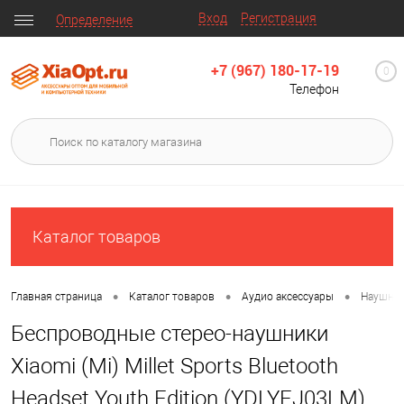
Вход
Регистрация
Определение
+7 (967) 180-17-19
0
Телефон
Каталог товаров
•
•
•
Главная страница
Каталог товаров
Аудио аксессуары
Наушни
Беспроводные стерео-наушники
Xiaomi (Mi) Millet Sports Bluetooth
Headset Youth Edition (YDLYEJ03LM)