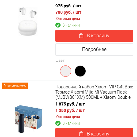
975 руб.
/ шт
780 руб.
/ шт
Оптовая цена
В наличии
В корзину
Подробнее
Цвет
Рекомендуем
Подарочный набор Xiaomi VIP Gift Box:
Термос Xiaomi Mijia Mi Vacuum Flask
(MJBWB01XM) 500ML + Xiaomi Double
Dynamic Earphone SDQEJ06WM
1 875 руб.
/ шт
1 350 руб.
/ шт
Оптовая цена
В наличии
В корзину