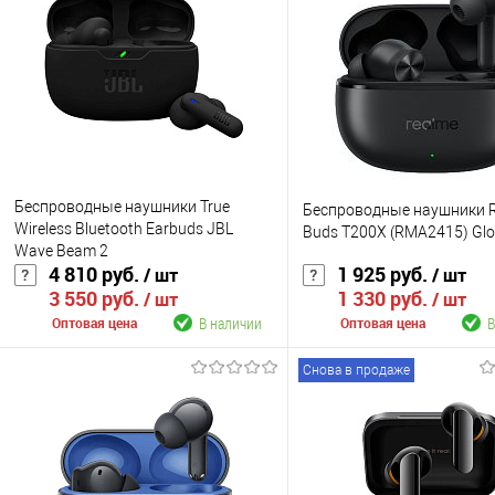
Беспроводные наушники True
Беспроводные наушники 
Wireless Bluetooth Earbuds JBL
Buds T200X (RMA2415) Glo
Wave Beam 2
4 810 руб.
1 925 руб.
/ шт
/ шт
3 550 руб.
1 330 руб.
/ шт
/ шт
В наличии
В
Оптовая цена
Оптовая цена
Снова в продаже
В корзину
В корзину
К сравнению
К сравнению
В избранное
В наличии
В избранное
В н