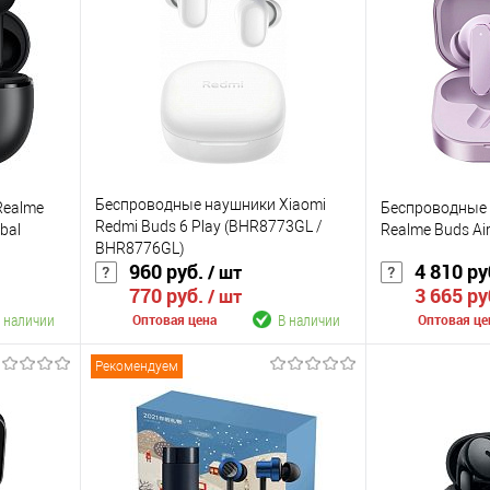
Беспроводные наушники Xiaomi
Realme
Беспроводные
Redmi Buds 6 Play (BHR8773GL /
bal
Realme Buds Air
BHR8776GL)
960 руб.
4 810 ру
/ шт
770 руб.
3 665 ру
/ шт
 наличии
В наличии
Оптовая цена
Оптовая це
Рекомендуем
В корзину
К сравнению
К сравнению
аличии
В избранное
В наличии
В избранное