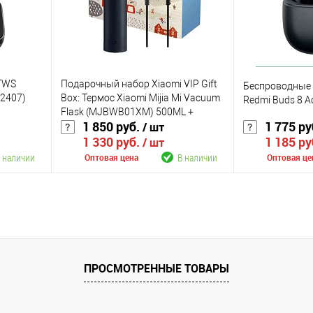
Цвет
Цвет
TWS
Подарочный набор Xiaomi VIP Gift
Беспроводные 
A2407)
Box: Термос Xiaomi Mijia Mi Vacuum
Redmi Buds 8 A
Flask (MJBWB01XM) 500ML +
1 850 руб.
1 775 ру
/ шт
Xiaomi Double Dynamic Earphone
1 330 руб.
1 185 ру
SDQEJ06WM
/ шт
 наличии
В наличии
Оптовая цена
Оптовая це
В корзину
К сравнению
К сравнению
аличии
В избранное
В наличии
В избранное
ПРОСМОТРЕННЫЕ ТОВАРЫ
Цвет
Цвет