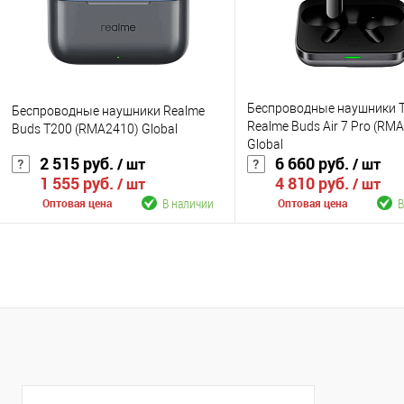
Цвет
Цвет
Беспроводные наушники 
Беспроводные наушники Realme
Realme Buds Air 7 Pro (RM
Buds T200 (RMA2410) Global
Global
2 515 руб.
6 660 руб.
/ шт
/ шт
1 555 руб.
4 810 руб.
/ шт
/ шт
В наличии
В
Оптовая цена
Оптовая цена
В корзину
В корзину
К сравнению
К сравнению
В избранное
В наличии
В избранное
В н
Цвет
Цвет