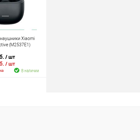
наушники Xiaomi
ctive (M2537E1)
б.
/ шт
б.
/ шт
В наличии
на
В корзину
В наличии