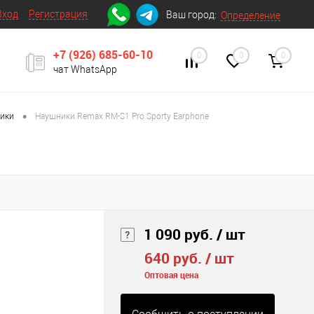
Вход
Регистрация
Ваш город:
Определение
+7 (926) 685-60-10
0
0
0
чат WhatsApp
•
ники
Наушники Remax RM-S1 Pro Sporty Earphone
1 090 руб.
/ шт
640 руб.
/ шт
Оптовая цена