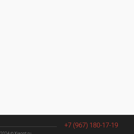
+7 (967) 180-17-19
 2024 © Xiaopt.ru