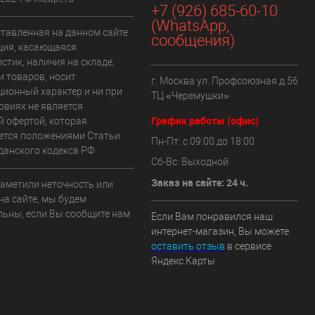
+7 (926) 685-60-10
(WhatsApp,
ставленная на данном сайте
сообщения)
ия, касающаяся
стик, наличия на складе,
и товаров, носит
г. Москва ул. Профсоюзная д.56
ионный характер и ни при
ТЦ «Черемушки»
овиях не является
График работы (офис)
й офертой, которая
ется положениями Статьи
Пн-Пт: с 09:00 до 18:00
данского кодекса РФ
Сб-Вс: Выходной
Заказ на сайте: 24 ч.
заметили неточность или
на сайте, мы будем
льны, если Вы сообщите нам
Если Вам понравился наш
интернет-магазин, Вы можете
оставить отзыв
в сервисе
Яндекс.Карты