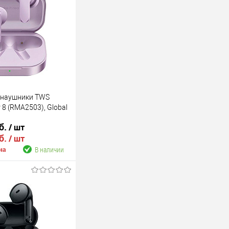
 наушники TWS
 8 (RMA2503), Global
б.
/ шт
б.
/ шт
В наличии
на
В корзину
В наличии