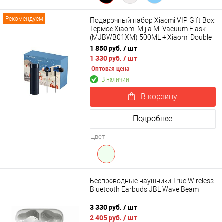
Рекомендуем
Подарочный набор Xiaomi VIP Gift Box:
Термос Xiaomi Mijia Mi Vacuum Flask
(MJBWB01XM) 500ML + Xiaomi Double
Dynamic Earphone SDQEJ06WM
1 850 руб.
/ шт
1 330 руб.
/ шт
Оптовая цена
В наличии
В корзину
Подробнее
Цвет
Беспроводные наушники True Wireless
Bluetooth Earbuds JBL Wave Beam
3 330 руб.
/ шт
2 405 руб.
/ шт