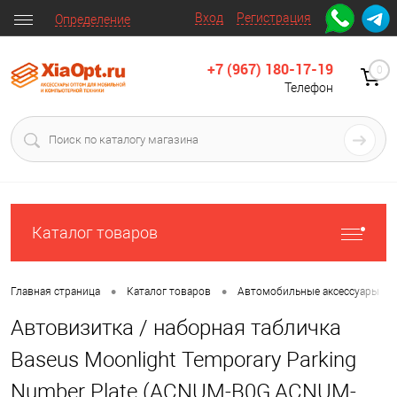
Вход
Регистрация
Определение
+7 (967) 180-17-19
0
Телефон
Каталог товаров
•
•
•
Главная страница
Каталог товаров
Автомобильные аксессуары
Автовизитка / наборная табличка
Baseus Moonlight Temporary Parking
Number Plate (ACNUM-B0G,ACNUM-