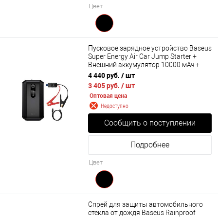
Цвет
Пусковое зарядное устройство Baseus
Super Energy Air Car Jump Starter +
Внешний аккумулятор 10000 мАч +
LED фонарь (CGNL020101)
4 440 руб.
/ шт
3 405 руб.
/ шт
Оптовая цена
Недоступно
Сообщить о поступлении
Подробнее
Цвет
Спрей для защиты автомобильного
стекла от дождя Baseus Rainproof