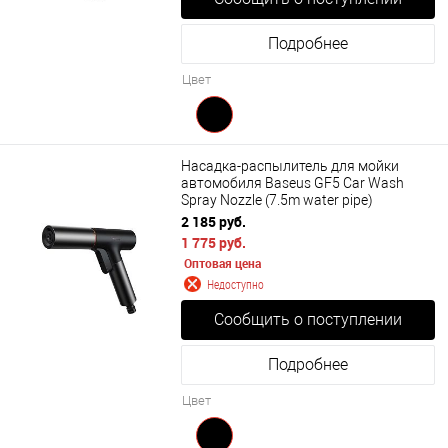
Подробнее
Цвет
Насадка-распылитель для мойки
автомобиля Baseus GF5 Car Wash
Spray Nozzle (7.5m water pipe)
CPGF000001
2 185 руб.
1 775 руб.
Оптовая цена
Недоступно
Сообщить о поступлении
Подробнее
Цвет