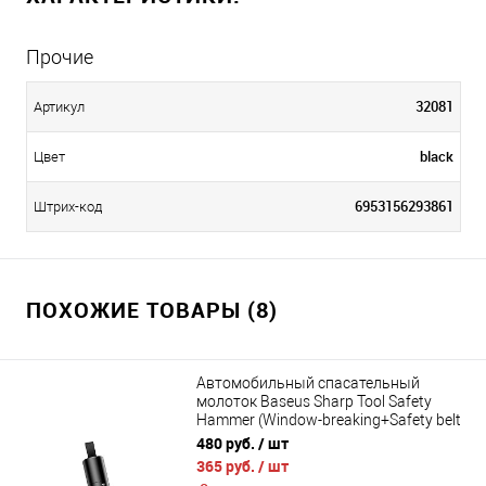
Прочие
32081
Артикул
black
Цвет
6953156293861
Штрих-код
ПОХОЖИЕ ТОВАРЫ (8)
Автомобильный спасательный
молоток Baseus Sharp Tool Safety
Hammer (Window-breaking+Safety belt
cutting) CRSFH-0G, CRSFH-09, CRSFH-
480 руб.
/ шт
0S
365 руб.
/ шт