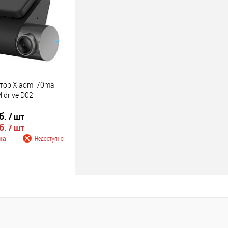
Недоступно
тор Xiaomi 70mai
idrive D02
б.
/ шт
б.
/ шт
на
Недоступно
 о поступлении
Недоступно