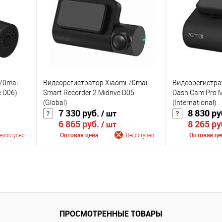
К сравнению
К сравнению
оступно
В избранное
Недоступно
В избранное
Цвет
Цвет
70mai
Видеорегистратор Xiaomi 70mai
Видеорегистра
e D06)
Smart Recorder 2 Midrive D05
Dash Cam Pro M
(Global)
(International)
7 330 руб.
8 830 ру
/ шт
6 865 руб.
8 265 ру
/ шт
едоступно
Оптовая цена
Недоступно
Оптовая це
лении
Сообщить о поступлении
Сообщить
К сравнению
К сравнению
оступно
В избранное
Недоступно
В избранное
ПРОСМОТРЕННЫЕ ТОВАРЫ
Цвет
Цвет