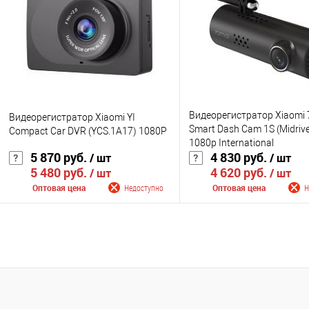
К сравнению
К сравнению
В избранное
Недоступно
В избранное
Нед
Цвет
Цвет
Видеорегистратор Xiaomi 
Видеорегистратор Xiaomi YI
Smart Dash Cam 1S (Midriv
Compact Car DVR (YCS.1A17) 1080P
1080p International
5 870 руб.
4 830 руб.
/ шт
/ шт
5 480 руб.
4 620 руб.
/ шт
/ шт
Оптовая цена
Недоступно
Оптовая цена
Н
Сообщить о поступлении
Сообщить о поступ
К сравнению
К сравнению
В избранное
Недоступно
В избранное
Нед
Цвет
Цвет