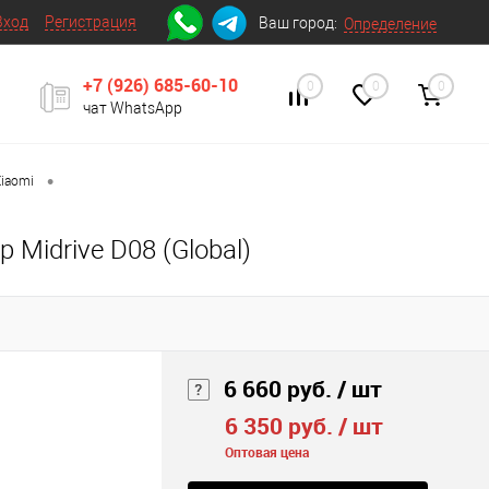
Вход
Регистрация
Ваш город:
Определение
+7 (926) 685-60-10
0
0
0
чат WhatsApp
•
iaomi
 Midrive D08 (Global)
6 660 руб.
/ шт
6 350 руб.
/ шт
Оптовая цена