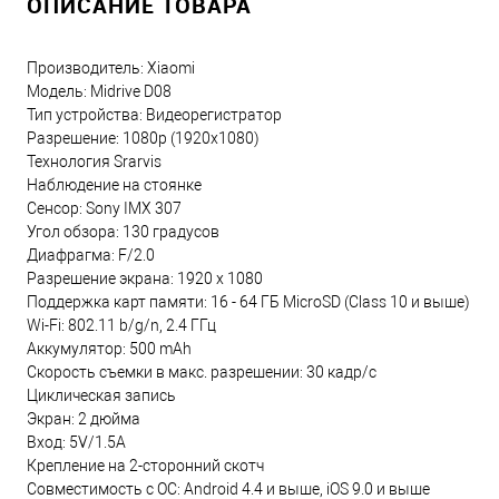
ОПИСАНИЕ ТОВАРА
Производитель: Xiaomi
Модель: Midrive D08
Тип устройства: Видеорегистратор
Разрешение: 1080p (1920x1080)
Технология Srarvis
Наблюдение на стоянке
Сенсор: Sony IMX 307
Угол обзора: 130 градусов
Диафрагма: F/2.0
Разрешение экрана: 1920 x 1080
Поддержка карт памяти: 16 - 64 ГБ MicroSD (Class 10 и выше)
Wi-Fi: 802.11 b/g/n, 2.4 ГГц
Аккумулятор: 500 mAh
Скорость съемки в макс. разрешении: 30 кадр/с
Циклическая запись
Экран: 2 дюйма
Вход: 5V/1.5A
Крепление на 2-сторонний скотч
Совместимость с ОС: Android 4.4 и выше, iOS 9.0 и выше