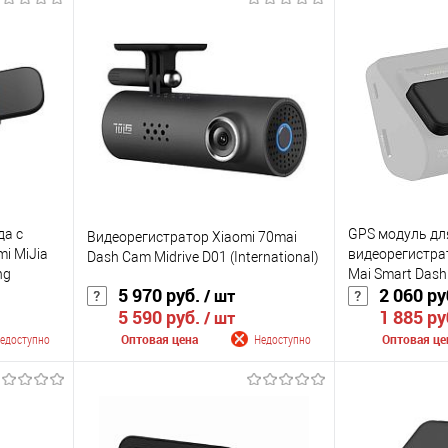
да с
GPS модуль дл
Видеорегистратор Xiaomi 70mai
i MiJia
видеорегистрат
Dash Cam Midrive D01 (International)
ng
Mai Smart Dash
5 970 руб.
2 060 ру
/ шт
D03)
5 590 руб.
1 885 ру
/ шт
едоступно
Оптовая цена
Недоступно
Оптовая це
лении
Сообщить о поступлении
Сообщить