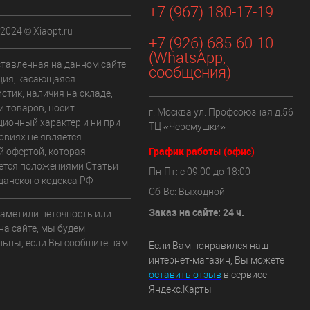
+7 (967) 180-17-19
 2024 © Xiaopt.ru
+7 (926) 685-60-10
(WhatsApp,
ставленная на данном сайте
сообщения)
ия, касающаяся
стик, наличия на складе,
и товаров, носит
г. Москва ул. Профсоюзная д.56
ионный характер и ни при
ТЦ «Черемушки»
овиях не является
График работы (офис)
й офертой, которая
ется положениями Статьи
Пн-Пт: с 09:00 до 18:00
данского кодекса РФ
Сб-Вс: Выходной
Заказ на сайте: 24 ч.
заметили неточность или
на сайте, мы будем
льны, если Вы сообщите нам
Если Вам понравился наш
интернет-магазин, Вы можете
оставить отзыв
в сервисе
Яндекс.Карты