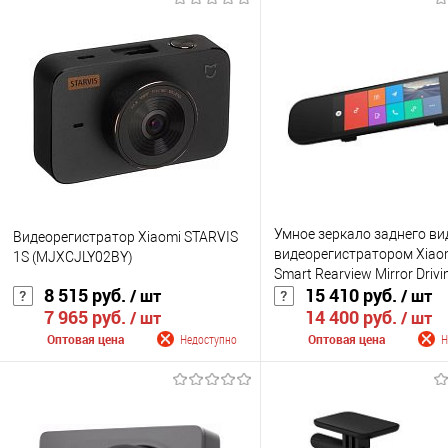
Умное зеркало заднего ви
Видеорегистратор Xiaomi STARVIS
видеорегистратором Xiaom
1S (MJXCJLY02BY)
Smart Rearview Mirror Drivi
8 515 руб.
15 410 руб.
/ шт
/ шт
Recorder (ZNHSJ01BY)
7 965 руб.
14 400 руб.
/ шт
/ шт
Оптовая цена
Недоступно
Оптовая цена
Н
Сообщить о поступлении
Сообщить о поступ