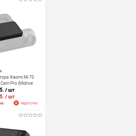
я
ора Xiaomi Mi 70
 Cam Pro (Midrive
б.
/ шт
б.
/ шт
на
Недоступно
 о поступлении