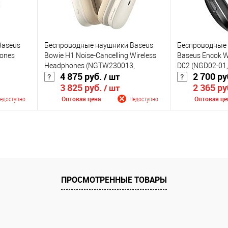
Baseus
Беспроводные наушники Baseus
Беспроводные 
hones
Bowie H1 Noise-Cancelling Wireless
Baseus Encok W
Headphones (NGTW230013,
D02 (NGD02-01
4 875 руб.
2 700 ру
/ шт
NGTW230002)
3 825 руб.
2 365 ру
/ шт
едоступно
Оптовая цена
Недоступно
Оптовая це
лении
Сообщить о поступлении
Сообщить
К сравнению
К сравнению
оступно
В избранное
Недоступно
В избранное
ПРОСМОТРЕННЫЕ ТОВАРЫ
Цвет
Цвет