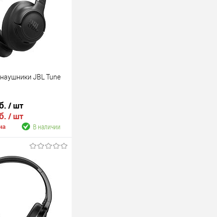
наушники JBL Tune
б.
/ шт
б.
/ шт
В наличии
на
В корзину
В наличии