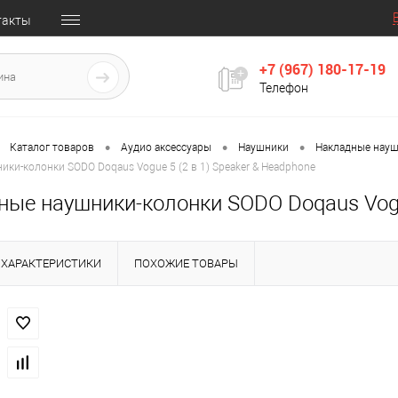
такты
+7 (967) 180-17-19
Телефон
•
•
•
Каталог товаров
Аудио аксессуары
Наушники
Накладные нау
ки-колонки SODO Doqaus Vogue 5 (2 в 1) Speaker & Headphone
ые наушники-колонки SODO Doqaus Vogue
ХАРАКТЕРИСТИКИ
ПОХОЖИЕ ТОВАРЫ