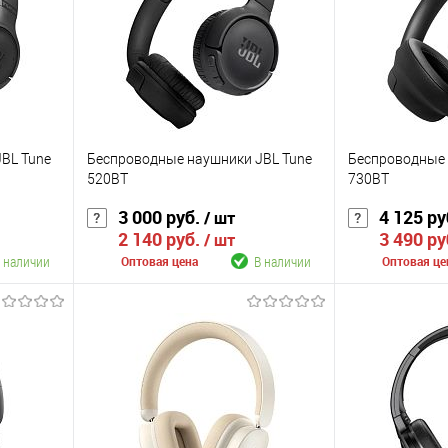
BL Tune
Беспроводные наушники JBL Tune
Беспроводные 
520BT
730BT
3 000 руб.
4 125 ру
/ шт
2 140 руб.
3 490 ру
/ шт
 наличии
В наличии
Оптовая цена
Оптовая це
В корзину
К сравнению
К сравнению
аличии
В избранное
В наличии
В избранное
Цвет
Цвет