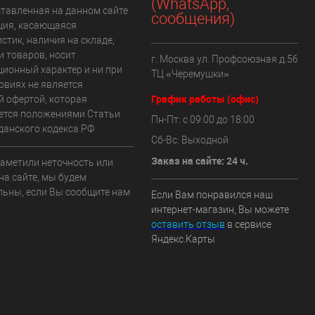
(WhatsApp,
ставленная на данном сайте
сообщения)
ия, касающаяся
стик, наличия на складе,
и товаров, носит
г. Москва ул. Профсоюзная д.56
ионный характер и ни при
ТЦ «Черемушки»
овиях не является
График работы (офис)
й офертой, которая
ется положениями Статьи
Пн-Пт: с 09:00 до 18:00
данского кодекса РФ
Сб-Вс: Выходной
Заказ на сайте: 24 ч.
заметили неточность или
на сайте, мы будем
льны, если Вы сообщите нам
Если Вам понравился наш
интернет-магазин, Вы можете
оставить отзыв
в сервисе
Яндекс.Карты