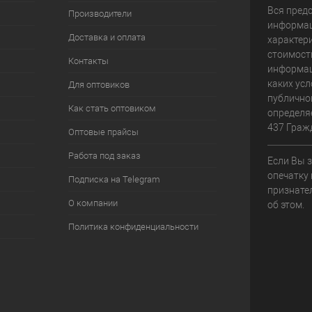
Вся пред
Производители
информац
Доставка и оплата
характери
стоимост
Контакты
информац
каких усл
Для оптовиков
публично
Как стать оптовиком
определя
437 Граж
Оптовые прайсы
Работа под заказ
Если Вы 
опечатку 
Подписка на Telegram
признате
О компании
об этом.
Политика конфиденциальности