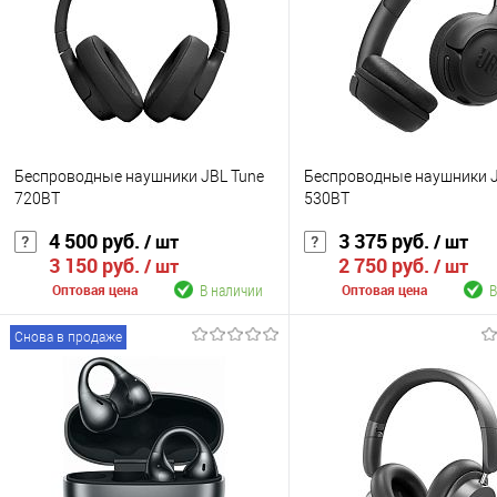
Беспроводные наушники JBL Tune
Беспроводные наушники J
720BT
530BT
4 500 руб.
3 375 руб.
/ шт
/ шт
3 150 руб.
2 750 руб.
/ шт
/ шт
В наличии
В
Оптовая цена
Оптовая цена
Снова в продаже
В корзину
В корзину
К сравнению
К сравнению
В избранное
В наличии
В избранное
В н
Цвет
Цвет