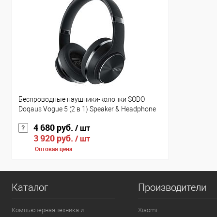
Беспроводные наушники-колонки SODO
Doqaus Vogue 5 (2 в 1) Speaker & Headphone
4 680 руб.
/ шт
3 920 руб.
/ шт
Оптовая цена
Каталог
Производители
Компьютерная техника и
Xiaomi