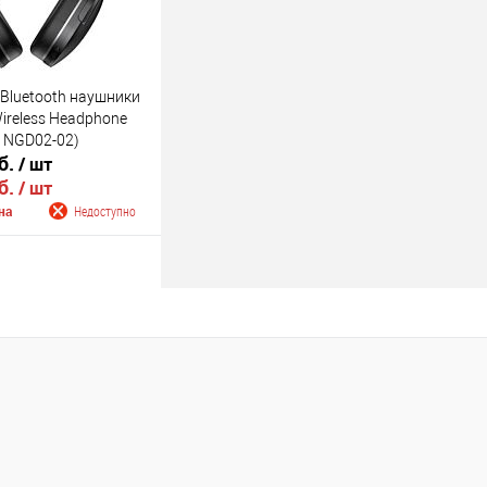
Bluetooth наушники
ireless Headphone
, NGD02-02)
б.
/ шт
б.
/ шт
на
Недоступно
 о поступлении
Недоступно