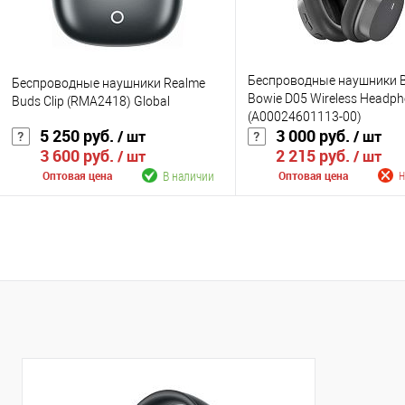
Беспроводные наушники 
Беспроводные наушники Realme
Bowie D05 Wireless Headp
Buds Clip (RMA2418) Global
(A00024601113-00)
5 250 руб.
3 000 руб.
/ шт
/ шт
3 600 руб.
2 215 руб.
/ шт
/ шт
В наличии
Оптовая цена
Оптовая цена
Н
В корзину
Сообщить о поступ
К сравнению
К сравнению
В избранное
В наличии
В избранное
Нед
Цвет
Цвет