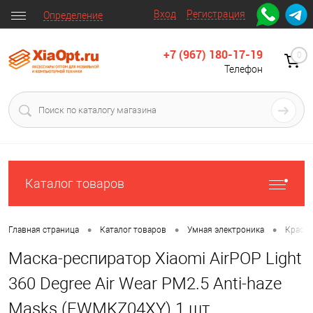
Вход
Регистрация
Определение
+7 (967) 180-17-19
0
Телефон
Каталог товаров
•
•
•
Главная страница
Каталог товаров
Умная электроника
Красот
Маска-респиратор Xiaomi AirPOP Light
360 Degree Air Wear PM2.5 Anti-haze
Masks (FWMKZ04XY) 1 шт.