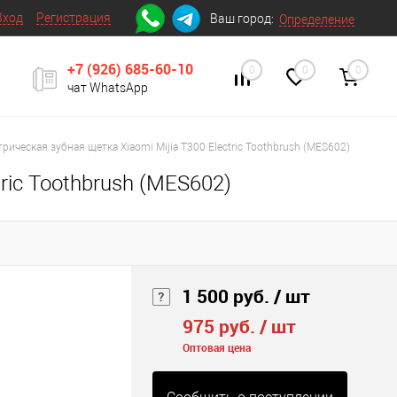
Вход
Регистрация
Ваш город:
Определение
+7 (926) 685-60-10
0
0
0
чат WhatsApp
рическая зубная щетка Xiaomi Mijia T300 Electric Toothbrush (MES602)
ric Toothbrush (MES602)
1 500 руб.
/ шт
975 руб.
/ шт
Оптовая цена