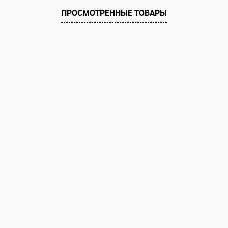
аличии
В избранное
В наличии
В избранное
ПРОСМОТРЕННЫЕ ТОВАРЫ
Цвет
Цвет