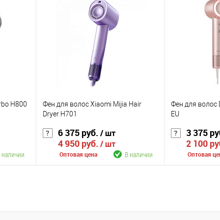
К сравнению
К сравнению
аличии
В избранное
В наличии
В избранное
Цвет
Цвет
rbo H800
Фен для волос Xiaomi Mijia Hair
Фен для волос 
Dryer H701
EU
6 375 руб.
3 375 ру
/ шт
4 950 руб.
2 100 ру
/ шт
 наличии
В наличии
Оптовая цена
Оптовая це
В корзину
К сравнению
К сравнению