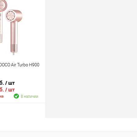
В наличии
DOCO Air Turbo H900
б.
/ шт
б.
/ шт
В наличии
на
В корзину