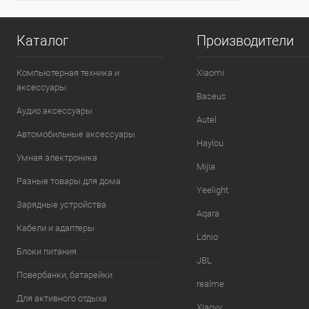
Каталог
Производители
Компьютерная техника и
Xiaomi
аксессуары
Baseus
Аудио аксессуары
Autel
Автомобильные аксессуары
Haylou
Умная электроника
Mijia
Разные товары для дома
Yeelight
Зарядные устройства
Aqara
Кабели и адаптеры
Ldnio
Блоки питания
JBL
Повербанки, батарейки
realme
Для активного отдыха
Xiaovv