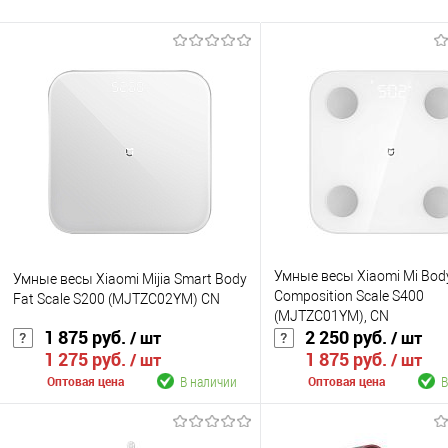
Умные весы Xiaomi Mi Bod
Умные весы Xiaomi Mijia Smart Body
Composition Scale S400
Fat Scale S200 (MJTZC02YM) CN
(MJTZC01YM), CN
1 875 руб.
2 250 руб.
/ шт
/ шт
1 275 руб.
1 875 руб.
/ шт
/ шт
В наличии
В
Оптовая цена
Оптовая цена
В корзину
В корзину