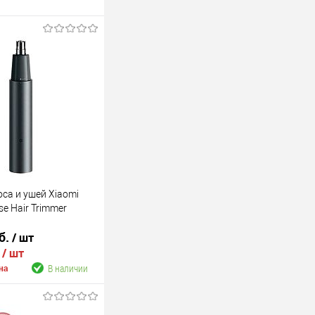
са и ушей Xiaomi
ose Hair Trimmer
б.
/ шт
.
/ шт
В наличии
на
В корзину