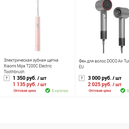
К сравнению
К сравнению
В избранное
В наличии
В избранное
В н
Цвет
Цвет
Электрическая зубная щетка
Фен для волос DOCO Air Tu
Xiaomi Mijia T200C Electric
EU
Toothbrush
1 350 руб.
3 000 руб.
/ шт
/ шт
1 135 руб.
2 025 руб.
/ шт
/ шт
В наличии
В
Оптовая цена
Оптовая цена
В корзину
В корзину
К сравнению
К сравнению