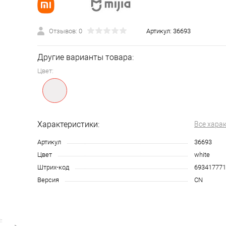
Отзывов: 0
Артикул:
36693
Другие варианты товара:
Цвет:
Характеристики:
Все хара
Артикул
36693
Цвет
white
Штрих-код
693417771
Версия
CN