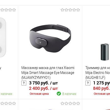
y
Массажер маска для глаз Xiaomi
Триммер для но
Mijia Smart Massage Eye Massage
Mijia Electric N
(MJAMYZYMYYO1)
(MJGHB1LF)
3 750 руб.
1 275 ру
/ шт
2 400 руб.
840 руб
/ шт
 наличии
В наличии
Оптовая цена
Оптовая це
В корзину