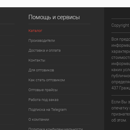
Помощь и сервисы
Copyright
Каталог
Вся пред
Производители
информац
Доставка и оплата
характери
стоимост
Контакты
информац
каких усл
Для оптовиков
публично
Как стать оптовиком
определя
437 Граж
Оптовые прайсы
Работа под заказ
Если Вы 
опечатку 
Подписка на Telegram
признате
О компании
об этом.
Политика конфиденциальности