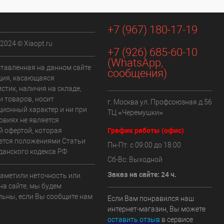
+7 (967) 180-17-19
 2024 © Xiaopt.ru
+7 (926) 685-60-10
(WhatsApp,
ставленная на данном сайте
сообщения)
ия, касающаяся
стик, наличия на складе,
и товаров, носит
г. Москва ул. Профсоюзная д.56
ионный характер и ни при
ТЦ «Черемушки»
овиях не является
График работы (офис)
й офертой, которая
ется положениями Статьи
Пн-Пт: с 09:00 до 18:00
данского кодекса РФ
Сб-Вс: Выходной
Заказ на сайте: 24 ч.
заметили неточность или
на сайте, мы будем
льны, если Вы сообщите нам
Если Вам понравился наш
интернет-магазин, Вы можете
оставить отзыв
в сервисе