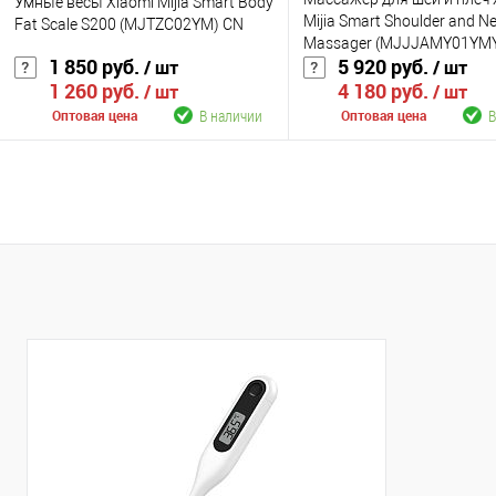
Умные весы Xiaomi Mijia Smart Body
Mijia Smart Shoulder and N
Fat Scale S200 (MJTZC02YM) CN
Massager (MJJJAMY01YM
1 850 руб.
5 920 руб.
/ шт
/ шт
1 260 руб.
4 180 руб.
/ шт
/ шт
В наличии
В
Оптовая цена
Оптовая цена
В корзину
В корзину
К сравнению
К сравнению
В избранное
В наличии
В избранное
В н
Цвет
Цвет