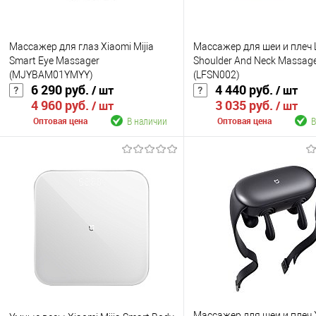
Массажер для глаз Xiaomi Mijia
Массажер для шеи и плеч 
Smart Eye Massager
Shoulder And Neck Massag
(MJYBAM01YMYY)
(LFSN002)
6 290 руб.
4 440 руб.
/ шт
/ шт
4 960 руб.
3 035 руб.
/ шт
/ шт
В наличии
В
Оптовая цена
Оптовая цена
В корзину
В корзину
К сравнению
К сравнению
В избранное
В наличии
В избранное
В н
Цвет
Цвет
Массажер для шеи и плеч 