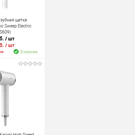
 зубная щетка
ic Sweep Electric
ES609)
б.
/ шт
б.
/ шт
В наличии
на
В корзину
В наличии
Xiaomi High Speed