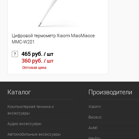
Цифровой термометр Xiaomi MiaoMiaoce
MMC-W201
465 руб.
/ шт
360 руб.
/ шт
Оптовая цена
Каталог
Производители
Компьютерная техника и
Xiaomi
аксессуары
Baseus
Аудио аксессуары
Autel
Автомобильные аксессуары
Haylou