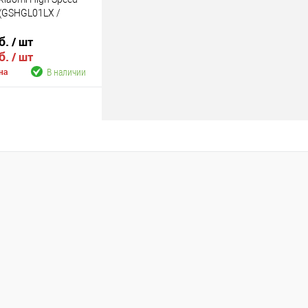
r (GSHGL01LX /
б.
/ шт
б.
/ шт
В наличии
на
В корзину
В наличии