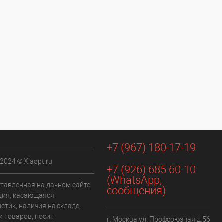
+7 (967) 180-17-19
 2024 © Xiaopt.ru
+7 (926) 685-60-10
(WhatsApp,
ставленная на данном сайте
сообщения)
ия, касающаяся
стик, наличия на складе,
и товаров, носит
г. Москва ул. Профсоюзная д.56