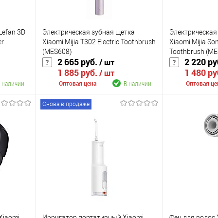
Lefan 3D
Электрическая зубная щетка
Электрическая
er
Xiaomi Mijia T302 Electric Toothbrush
Xiaomi Mijia Son
(MES608)
Toothbrush (M
2 665 руб.
2 220 ру
/ шт
1 885 руб.
1 480 ру
/ шт
 наличии
В наличии
Оптовая цена
Оптовая це
Снова в продаже
В корзину
К сравнению
К сравнению
аличии
В избранное
В наличии
В избранное
Цвет
Цвет
Xiaomi
Ирригатор портативный Xiaomi
Фен для волос 