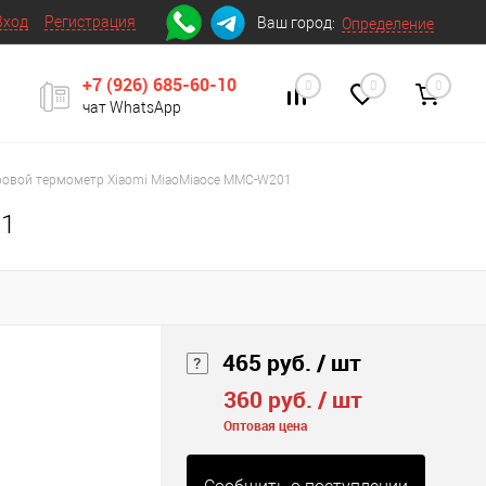
Вход
Регистрация
Ваш город:
Определение
+7 (926) 685-60-10
0
0
0
чат WhatsApp
овой термометр Xiaomi MiaoMiaoce MMC-W201
01
465 руб.
/ шт
360 руб.
/ шт
Оптовая цена