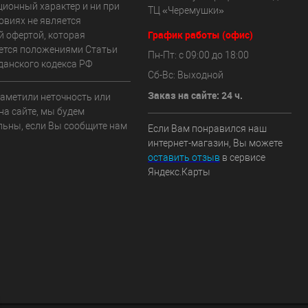
ионный характер и ни при
ТЦ «Черемушки»
овиях не является
График работы (офис)
й офертой, которая
ется положениями Статьи
Пн-Пт: с 09:00 до 18:00
данского кодекса РФ
Сб-Вс: Выходной
Заказ на сайте: 24 ч.
заметили неточность или
на сайте, мы будем
льны, если Вы сообщите нам
Если Вам понравился наш
интернет-магазин, Вы можете
оставить отзыв
в сервисе
Яндекс.Карты