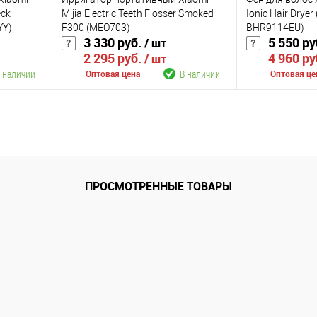
eck
Mijia Electric Teeth Flosser Smoked
Ionic Hair Drye
YY)
F300 (MEO703)
BHR9114EU)
3 330 руб.
5 550 ру
/ шт
2 295 руб.
4 960 ру
/ шт
 наличии
В наличии
Оптовая цена
Оптовая це
В корзину
К сравнению
К сравнению
аличии
В избранное
В наличии
В избранное
ПРОСМОТРЕННЫЕ ТОВАРЫ
Цвет
Цвет