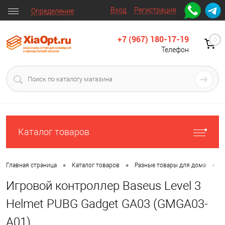
Вход
Регистрация
Определение
+7 (967) 180-17-19
0
Телефон
Каталог товаров
•
•
•
Главная страница
Каталог товаров
Разные товары для дома
Д
Игровой контроллер Baseus Level 3
Helmet PUBG Gadget GA03 (GMGA03-
A01)