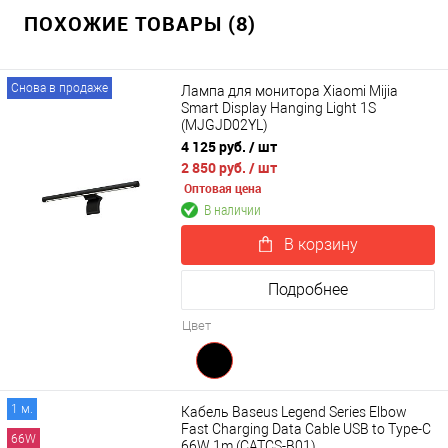
ПОХОЖИЕ ТОВАРЫ (8)
Снова в продаже
Лампа для монитора Xiaomi Mijia
Smart Display Hanging Light 1S
(MJGJD02YL)
4 125 руб.
/ шт
2 850 руб.
/ шт
Оптовая цена
В наличии
В корзину
Подробнее
Цвет
1 м.
Кабель Baseus Legend Series Elbow
Fast Charging Data Cable USB to Type-C
66W
66W 1m (CATCS-B01)