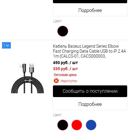
Подробнее
Цвет
1 м.
Кабель Baseus Legend Series Elbow
Fast Charging Data Cable USB to iP 2.4A
1m (CALCS-01, CACS000003,
CACS000009)
450 руб.
/ шт
335 руб.
/ шт
Оптовая цена
Недоступно
Сообщить о поступлении
Подробнее
Цвет