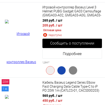
Игровой контроллер Baseus Level 3
Helmet PUBG Gadget GA03 Camouflage
(GMGA03-A02, GMGA03-A0G, GMGA03-
A03)
265 руб.
/ шт
205 руб.
/ шт
Оптовая цена
Недоступно
Сообщить о поступлении
Подробнее
Цвет
20W
Кабель Baseus Legend Series Elbow
Fast Charging Data Cable Type-C to iP
1 м.
PD 20W 1m (CATLCS-01, CACS000203)
565 руб.
/ шт
450 руб.
/ шт