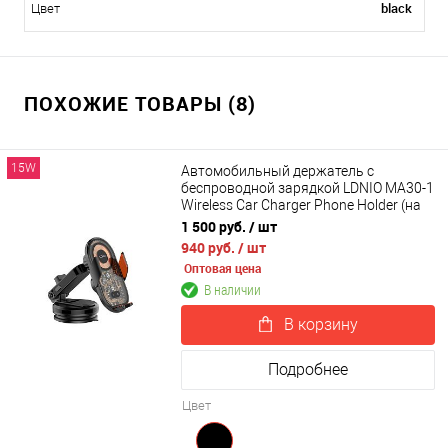
black
Цвет
ПОХОЖИЕ ТОВАРЫ (8)
15W
Автомобильный держатель с
беспроводной зарядкой LDNIO MA30-1
Wireless Car Charger Phone Holder (на
торпедо)
1 500 руб.
/ шт
940 руб.
/ шт
Оптовая цена
В наличии
В корзину
Подробнее
Цвет