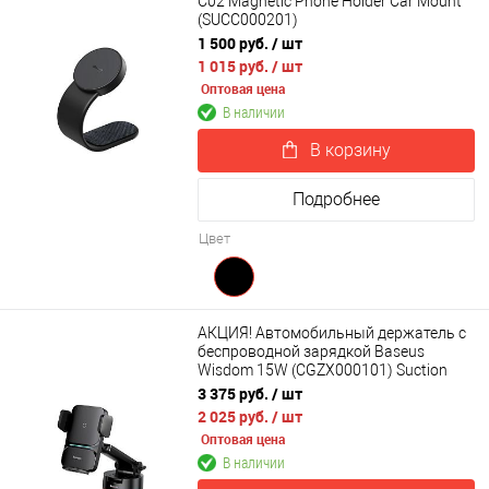
C02 Magnetic Phone Holder Car Mount
(SUCC000201)
1 500 руб.
/ шт
1 015 руб.
/ шт
Оптовая цена
В наличии
В корзину
Подробнее
Цвет
АКЦИЯ! Автомобильный держатель с
беспроводной зарядкой Baseus
Wisdom 15W (CGZX000101) Suction
base
3 375 руб.
/ шт
2 025 руб.
/ шт
Оптовая цена
В наличии