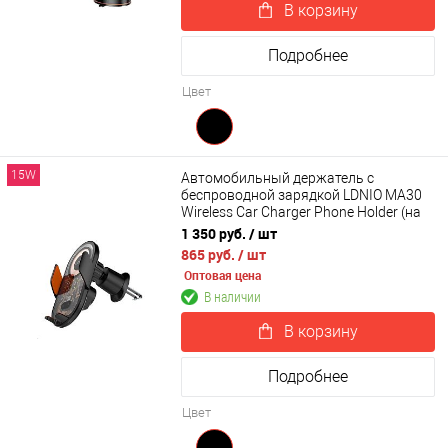
В корзину
Подробнее
Цвет
15W
Автомобильный держатель с
беспроводной зарядкой LDNIO MA30
Wireless Car Charger Phone Holder (на
воздуховод)
1 350 руб.
/ шт
865 руб.
/ шт
Оптовая цена
В наличии
В корзину
Подробнее
Цвет