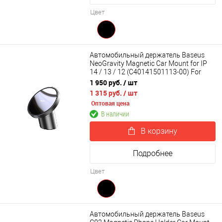
Цвет
Автомобильный держатель Baseus
NeoGravity Magnetic Car Mount for IP
14 / 13 / 12 (C40141501113-00) For
Dashboards and Air Outlets
1 950 руб.
/ шт
1 315 руб.
/ шт
Оптовая цена
В наличии
В корзину
Подробнее
Цвет
Автомобильный держатель Baseus