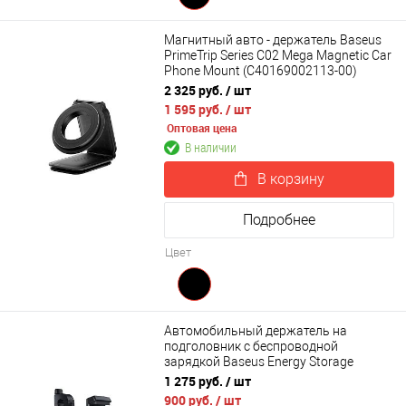
Магнитный авто - держатель Baseus
PrimeTrip Series C02 Mega Magnetic Car
Phone Mount (C40169002113-00)
2 325 руб.
/ шт
1 595 руб.
/ шт
Оптовая цена
В наличии
В корзину
Подробнее
Цвет
Автомобильный держатель на
подголовник с беспроводной
зарядкой Baseus Energy Storage
Backseat Holder Wireless Charger
1 275 руб.
/ шт
(WXHZ-01)
900 руб.
/ шт