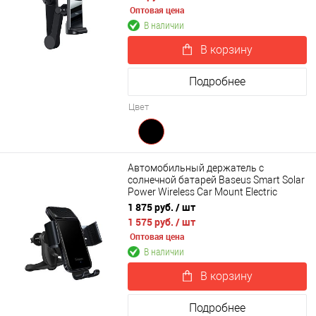
Оптовая цена
В наличии
В корзину
Подробнее
Цвет
Автомобильный держатель с
солнечной батарей Baseus Smart Solar
Power Wireless Car Mount Electric
Holder Black (SUZG000001)
1 875 руб.
/ шт
1 575 руб.
/ шт
Оптовая цена
В наличии
В корзину
Подробнее