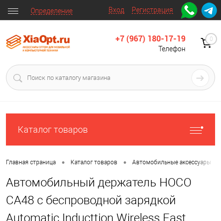
Вход
Регистрация
Определение
+7 (967) 180-17-19
0
Телефон
Каталог товаров
•
•
•
Главная страница
Каталог товаров
Автомобильные аксессуары
Автомобильный держатель HOCO
CA48 с беспроводной зарядкой
Automatic Inducttion Wireless Fast