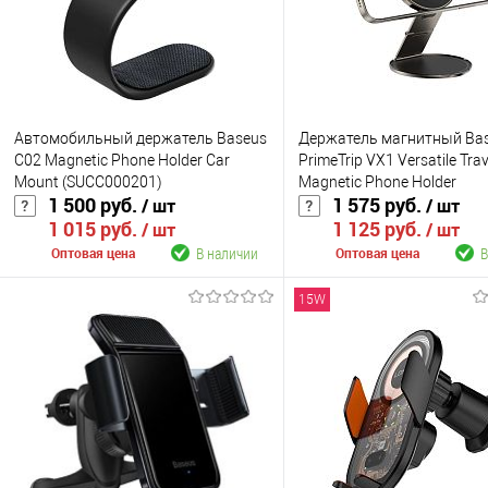
Автомобильный держатель Baseus
Держатель магнитный Ba
C02 Magnetic Phone Holder Car
PrimeTrip VX1 Versatile Trav
Mount (SUCC000201)
Magnetic Phone Holder
1 500 руб.
1 575 руб.
/ шт
/ шт
Round（C4016900C123-0
1 015 руб.
1 125 руб.
/ шт
/ шт
В наличии
В
Оптовая цена
Оптовая цена
15W
В корзину
В корзину
К сравнению
К сравнению
В избранное
В наличии
В избранное
В н
Цвет
Цвет