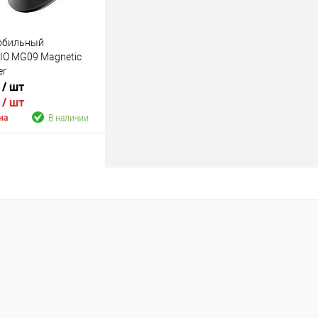
обильный
IO MG09 Magnetic
er
.
/ шт
.
/ шт
В наличии
на
В корзину
В наличии