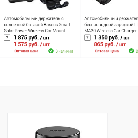
Автомобильный держатель с
Автомобильный держател
солнечной батарей Baseus Smart
беспроводной зарядкой L
Solar Power Wireless Car Mount
MA30 Wireless Car Charger
1 875 руб.
1 350 руб.
/ шт
/ шт
Electric Holder Black (SUZG000001)
Holder (на воздуховод)
1 575 руб.
865 руб.
/ шт
/ шт
В наличии
В
Оптовая цена
Оптовая цена
В корзину
В корзину
К сравнению
К сравнению
В избранное
В наличии
В избранное
В н
Цвет
Цвет