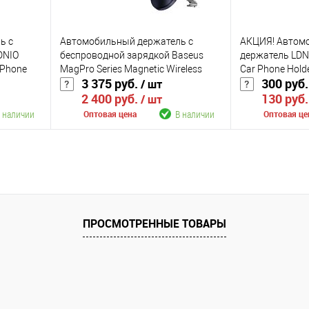
ь с
Автомобильный держатель с
АКЦИЯ! Автом
DNIO
беспроводной зарядкой Baseus
держатель LDN
 Phone
MagPro Series Magnetic Wireless
Car Phone Hold
3 375 руб.
300 руб
/ шт
Charging Car Mount Air Vent Version
2 400 руб.
130 руб
15W (C40164100121-00)
/ шт
 наличии
В наличии
Оптовая цена
Оптовая це
В корзину
К сравнению
К сравнению
аличии
В избранное
В наличии
В избранное
ПРОСМОТРЕННЫЕ ТОВАРЫ
Цвет
Цвет