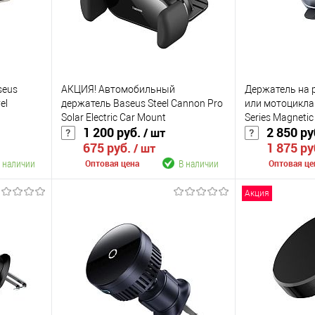
seus
АКЦИЯ! Автомобильный
Держатель на 
el
держатель Baseus Steel Cannon Pro
или мотоцикла 
Solar Electric Car Mount
Series Magnetic
1 200 руб.
2 850 ру
/ шт
0）
(SUGP010001) с солнечной батарей
(C40569000121
675 руб.
1 875 ру
/ шт
 наличии
В наличии
Оптовая цена
Оптовая це
Акция
В корзину
К сравнению
К сравнению
аличии
В избранное
В наличии
В избранное
Цвет
Цвет