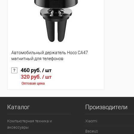
Автомобильный держатель Hoco CA47
магнитный для телефонов
460 руб.
/ шт
320 руб.
/ шт
Оптовая цена
Каталог
Производители
Компьютерная техника и
Xiaomi
аксессуары
Baseus