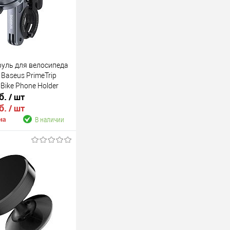
руль для велосипеда
Baseus PrimeTrip
 Bike Phone Holder
б.
/ шт
-00)
б.
/ шт
В наличии
на
В корзину
В наличии