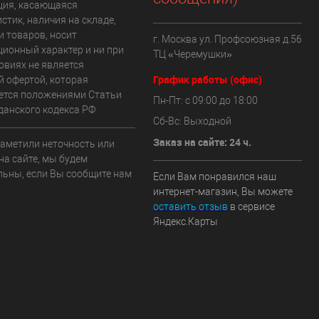
ия, касающаяся
стик, наличия на складе,
и товаров, носит
г. Москва ул. Профсоюзная д.56
ионный характер и ни при
ТЦ «Черемушки»
овиях не является
График работы (офис)
й офертой, которая
ется положениями Статьи
Пн-Пт: с 09:00 до 18:00
данского кодекса РФ
Сб-Вс: Выходной
Заказ на сайте: 24 ч.
заметили неточность или
на сайте, мы будем
льны, если Вы сообщите нам
Если Вам понравился наш
интернет-магазин, Вы можете
оставить отзыв
в сервисе
Яндекс.Карты