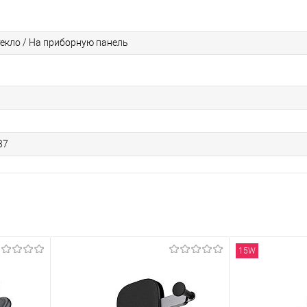
текло / На приборную панель
37
15W