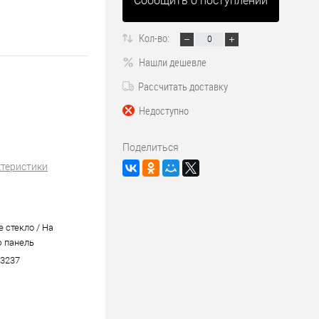
Сообщить о поступлении
Кол-во:
Нашли дешевле
Рассчитать доставку
Недоступно
Поделиться
ктеристики
 стекло / На
 панель
3237