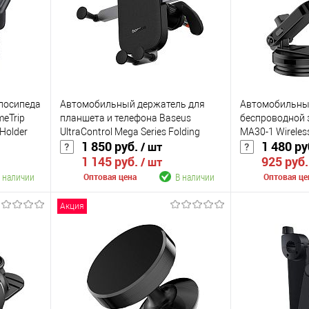
елосипеда
Автомобильный держатель для
Автомобильны
meTrip
планшета и телефона Baseus
беспроводной 
 Holder
UltraControl Mega Series Folding
MA30-1 Wireles
1 850 руб.
1 480 ру
/ шт
Screen Phone Car Mount
Holder (на торп
1 145 руб.
925 руб
(C40465400111-00)
/ шт
 наличии
В наличии
Оптовая цена
Оптовая це
Акция
В корзину
К сравнению
К сравнению
аличии
В избранное
В наличии
В избранное
Цвет
Цвет