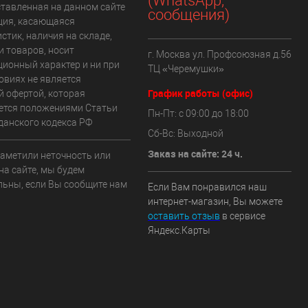
(WhatsApp,
ставленная на данном сайте
сообщения)
ия, касающаяся
стик, наличия на складе,
и товаров, носит
г. Москва ул. Профсоюзная д.56
ионный характер и ни при
ТЦ «Черемушки»
овиях не является
График работы (офис)
й офертой, которая
ется положениями Статьи
Пн-Пт: с 09:00 до 18:00
данского кодекса РФ
Сб-Вс: Выходной
Заказ на сайте: 24 ч.
заметили неточность или
на сайте, мы будем
льны, если Вы сообщите нам
Если Вам понравился наш
интернет-магазин, Вы можете
оставить отзыв
в сервисе
Яндекс.Карты