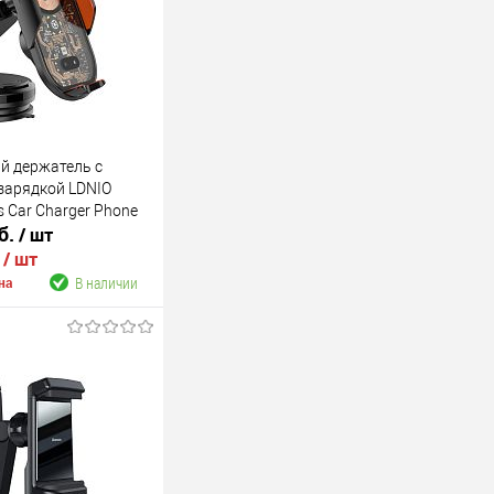
й держатель с
зарядкой LDNIO
s Car Charger Phone
б.
/ шт
едо)
.
/ шт
В наличии
на
В корзину
В наличии