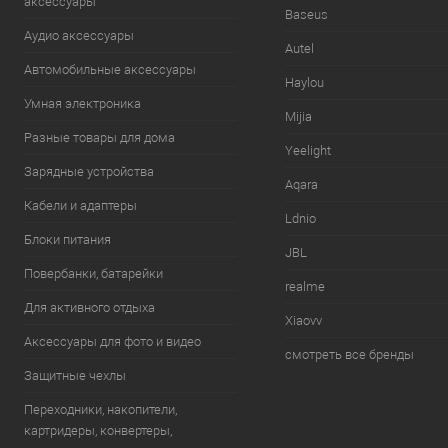
аксессуары
Baseus
Аудио аксессуары
Autel
Автомобильные аксессуары
Haylou
Умная электроника
Mijia
Разные товары для дома
Yeelight
Зарядные устройства
Aqara
Кабели и адаптеры
Ldnio
Блоки питания
JBL
Повербанки, батарейки
realme
Для активного отдыха
Xiaovv
Аксессуары для фото и видео
смотреть все бренды
Защитные чехлы
Переходники, накопители,
картридеры, конвертеры,