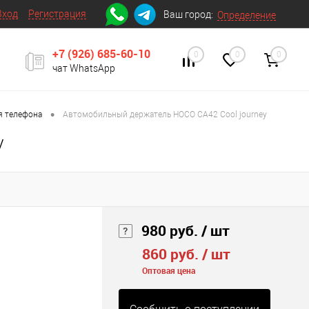
Вход
Регистрация
Ваш город:
Определение
+7 (926) 685-60-10
0
0
0
чат WhatsApp
•
я телефона
Автомобильный держатель HOCO CA42 Cool journey
y
980 руб.
/ шт
860 руб.
/ шт
Оптовая цена