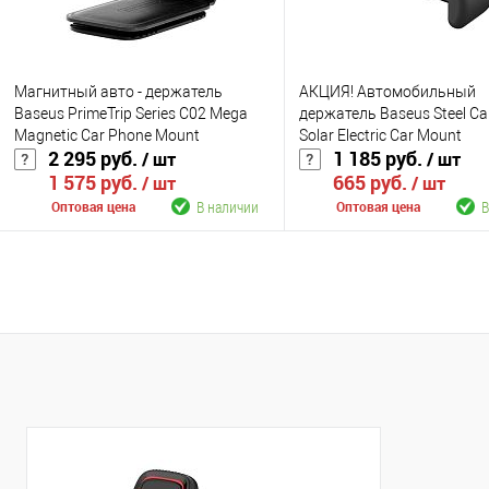
Магнитный авто - держатель
АКЦИЯ! Автомобильный
Baseus PrimeTrip Series C02 Mega
держатель Baseus Steel C
Magnetic Car Phone Mount
Solar Electric Car Mount
2 295 руб.
1 185 руб.
/ шт
/ шт
(C40169002113-00)
(SUGP010001) с солнечной
1 575 руб.
665 руб.
/ шт
/ шт
В наличии
В
Оптовая цена
Оптовая цена
В корзину
В корзину
К сравнению
К сравнению
В избранное
В наличии
В избранное
В н
Цвет
Цвет