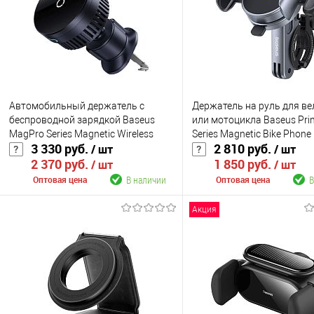
Автомобильный держатель с
Держатель на руль для в
беспроводной зарядкой Baseus
или мотоцикла Baseus Pri
MagPro Series Magnetic Wireless
Series Magnetic Bike Phone
3 330 руб.
2 810 руб.
/ шт
/ шт
Charging Car Mount Air Vent Version
(C40569000121-00)
2 370 руб.
1 850 руб.
15W (C40164100121-00)
/ шт
/ шт
В наличии
В
Оптовая цена
Оптовая цена
Акция
В корзину
В корзину
К сравнению
К сравнению
В избранное
В наличии
В избранное
В н
Цвет
Цвет