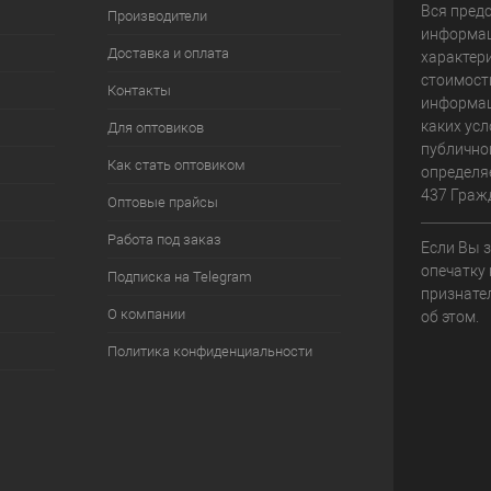
Вся пред
Производители
информац
Доставка и оплата
характери
стоимост
Контакты
информац
каких усл
Для оптовиков
публично
Как стать оптовиком
определя
437 Граж
Оптовые прайсы
Работа под заказ
Если Вы 
опечатку 
Подписка на Telegram
признате
О компании
об этом.
Политика конфиденциальности