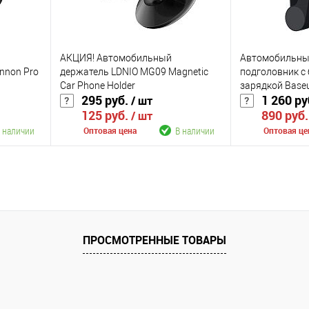
АКЦИЯ! Автомобильный
Автомобильны
annon Pro
держатель LDNIO MG09 Magnetic
подголовник с
Car Phone Holder
зарядкой Baseu
295 руб.
1 260 ру
/ шт
 батарей
Backseat Holder
125 руб.
890 руб
(WXHZ-01)
/ шт
 наличии
В наличии
Оптовая цена
Оптовая це
В корзину
К сравнению
К сравнению
аличии
В избранное
В наличии
В избранное
ПРОСМОТРЕННЫЕ ТОВАРЫ
Цвет
Цвет