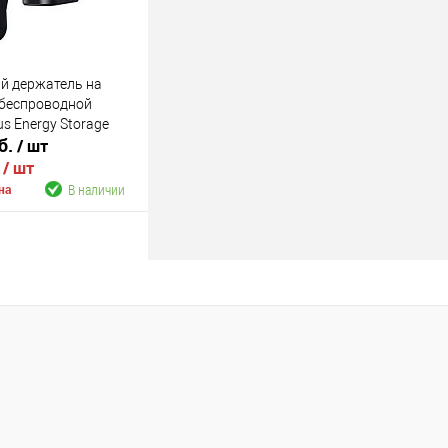
й держатель на
 беспроводной
s Energy Storage
б.
/ шт
 Wireless Charger
.
/ шт
В наличии
на
В корзину
В наличии