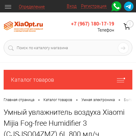
Вход
Регистрация
Определение
+7 (967) 180-17-19
0
Телефон
Каталог товаров
•
•
•
Главная страница
Каталог товаров
Умная электроника
Бытова
Умный увлажнитель воздуха Xiaomi
Mijia Fog-free Humidifier 3
(CJSJSQ04ZMZ) 6L 800 мл/ч