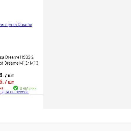
В наличии
ка Dreame HSB3 2
са Dreame M13/ M13
б.
/ шт
б.
/ шт
В наличии
на
В корзину
В наличии