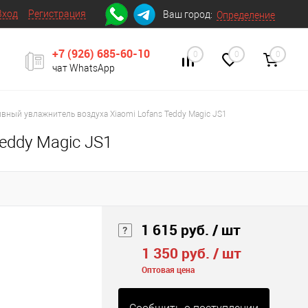
Вход
Регистрация
Ваш город:
Определение
+7 (926) 685-60-10
0
0
0
чат WhatsApp
вный увлажнитель воздуха Xiaomi Lofans Teddy Magic JS1
eddy Magic JS1
1 615 руб.
/ шт
1 350 руб.
/ шт
Оптовая цена