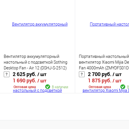
К сравнению
К сравнению
В избранное
В наличии
В избранное
В н
Цвет
Цвет
Вентилятор аккумуляторный
Портативный настольный
настольный с подсветкой Sothing
вентилятор Xiaomi Mijia D
Desktop Fan - Air 12 (DSHJ-S-2512)
Fan 4000mAh (ZMYDFS01
2 625 руб.
2 700 руб.
/ шт
/ шт
1 690 руб.
1 875 руб.
/ шт
/ шт
В наличии
В
Оптовая цена
Оптовая цена
В корзину
В корзину
К сравнению
К сравнению
В избранное
В наличии
В избранное
В н