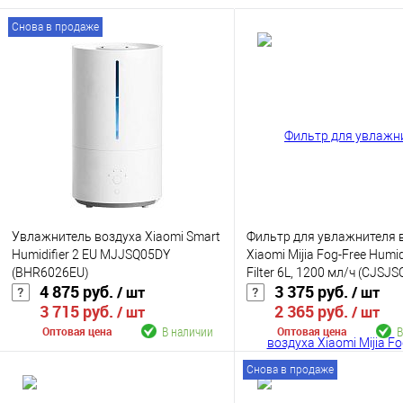
Снова в продаже
Увлажнитель воздуха Xiaomi Smart
Фильтр для увлажнителя 
Humidifier 2 EU MJJSQ05DY
Xiaomi Mijia Fog-Free Humidi
(BHR6026EU)
Filter 6L, 1200 мл/ч (CJSJ
4 875 руб.
3 375 руб.
/ шт
/ шт
3 715 руб.
2 365 руб.
/ шт
/ шт
В наличии
В
Оптовая цена
Оптовая цена
Снова в продаже
В корзину
В корзину