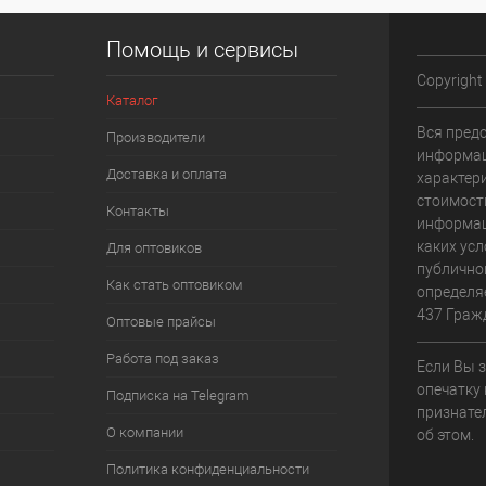
Помощь и сервисы
Copyright
Каталог
Вся пред
Производители
информац
Доставка и оплата
характери
стоимост
Контакты
информац
каких усл
Для оптовиков
публично
Как стать оптовиком
определя
437 Граж
Оптовые прайсы
Работа под заказ
Если Вы 
опечатку 
Подписка на Telegram
признате
О компании
об этом.
Политика конфиденциальности