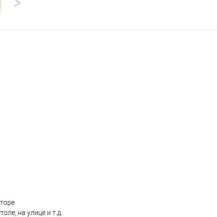
яторе
оле, на улице и т.д.