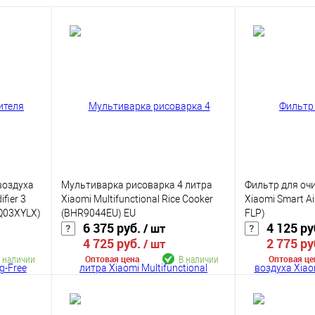
воздуха
Мультиварка рисоварка 4 литра
Фильтр для оч
fier 3
Xiaomi Multifunctional Rice Cooker
Xiaomi Smart Air
SQ03XYLX)
(BHR9044EU) EU
FLP)
6 375 руб.
4 125 ру
/ шт
4 725 руб.
2 775 ру
/ шт
 наличии
В наличии
Оптовая цена
Оптовая це
В корзину