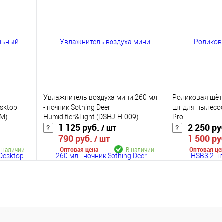
К сравнению
К сравнению
аличии
В избранное
В наличии
В избранное
Цвет
Цвет
Увлажнитель воздуха мини 260 мл
Роликовая щёт
esktop
- ночник Sothing Deer
шт для пылесо
DM)
Humidifier&Light (DSHJ-H-009)
Pro
1 125 руб.
2 250 ру
/ шт
790 руб.
1 500 ру
/ шт
 наличии
В наличии
Оптовая цена
Оптовая це
В корзину
К сравнению
К сравнению
аличии
В избранное
В наличии
В избранное