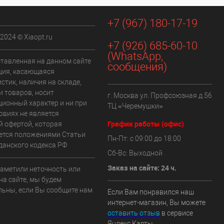
+7 (967) 180-17-19
 2024 © Xiaopt.ru
+7 (926) 685-60-10
(WhatsApp,
ставленная на данном сайте
сообщения)
ия, касающаяся
стик, наличия на складе,
и товаров, носит
г. Москва ул. Профсоюзная д.56
ионный характер и ни при
ТЦ «Черемушки»
овиях не является
График работы (офис)
й офертой, которая
ется положениями Статьи
Пн-Пт: с 09:00 до 18:00
данского кодекса РФ
Сб-Вс: Выходной
Заказ на сайте: 24 ч.
заметили неточность или
на сайте, мы будем
льны, если Вы сообщите нам
Если Вам понравился наш
интернет-магазин, Вы можете
оставить отзыв
в сервисе
Яндекс.Карты