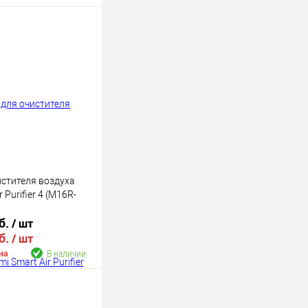
истителя воздуха
 Purifier 4 (M16R-
б.
/ шт
б.
/ шт
В наличии
на
В корзину