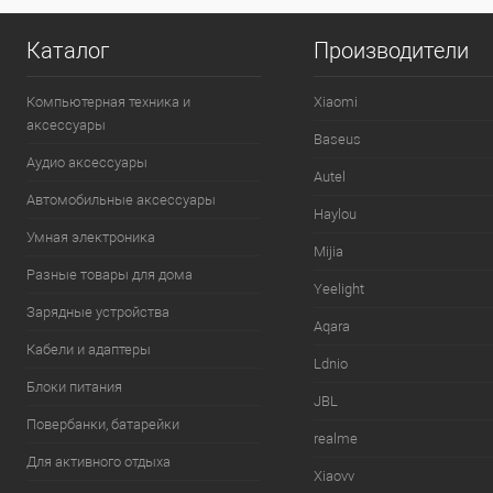
Каталог
Производители
Компьютерная техника и
Xiaomi
аксессуары
Baseus
Аудио аксессуары
Autel
Автомобильные аксессуары
Haylou
Умная электроника
Mijia
Разные товары для дома
Yeelight
Зарядные устройства
Aqara
Кабели и адаптеры
Ldnio
Блоки питания
JBL
Повербанки, батарейки
realme
Для активного отдыха
Xiaovv