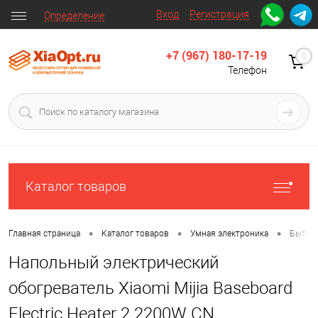
Вход
Регистрация
Определение
+7 (967) 180-17-19
0
Телефон
Каталог товаров
•
•
•
Главная страница
Каталог товаров
Умная электроника
Бытова
Напольный электрический
обогреватель Xiaomi Mijia Baseboard
Electric Heater 2 2200W CN