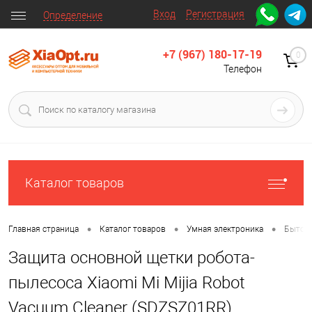
Вход
Регистрация
Определение
+7 (967) 180-17-19
0
Телефон
Каталог товаров
•
•
•
Главная страница
Каталог товаров
Умная электроника
Бытова
Защита основной щетки робота-
пылесоса Xiaomi Mi Mijia Robot
Vacuum Cleaner (SDZSZ01RR)