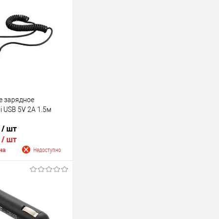
е зарядное
i USB 5V 2A 1.5м
.
/ шт
.
/ шт
на
Недоступно
 о поступлении