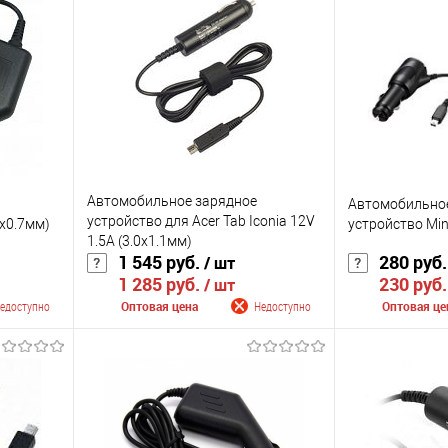
Автомобильное зарядное
Автомобильно
устройство для Acer Tab Iconia 12V
5x0.7мм)
устройство Min
1.5A (3.0x1.1мм)
1 545 руб.
280 руб
/ шт
1 285 руб.
230 руб
/ шт
едоступно
Оптовая цена
Недоступно
Оптовая це
лении
Сообщить о поступлении
Сообщить
К сравнению
К сравнению