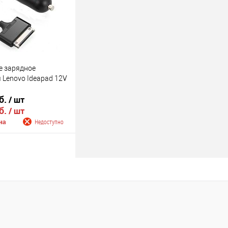
Недоступно
е зарядное
 Lenovo Ideapad 12V
б.
/ шт
б.
/ шт
на
Недоступно
 о поступлении
Недоступно