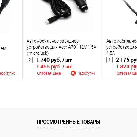
оступно
В избранное
Недоступно
В избранное
Цвет
Цвет
Автомобильное зарядное
Автомобильно
устройство для Acer A701 12V 1.5A
устройство для
 4м
( micro usb)
1.5A
1 740 руб.
2 175 ру
/ шт
1 455 руб.
1 820 ру
/ шт
едоступно
Оптовая цена
Недоступно
Оптовая це
лении
Сообщить о поступлении
Сообщить
К сравнению
К сравнению
оступно
В избранное
Недоступно
В избранное
ПРОСМОТРЕННЫЕ ТОВАРЫ
Цвет
Цвет