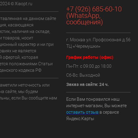
 2024 © Xiaopt.ru
+7 (926) 685-60-10
(WhatsApp,
ставленная на данном сайте
сообщения)
ия, касающаяся
стик, наличия на складе,
и товаров, носит
г. Москва ул. Профсоюзная д.56
ионный характер и ни при
ТЦ «Черемушки»
овиях не является
График работы (офис)
й офертой, которая
ется положениями Статьи
Пн-Пт: с 09:00 до 18:00
данского кодекса РФ
Сб-Вс: Выходной
Заказ на сайте: 24 ч.
заметили неточность или
на сайте, мы будем
льны, если Вы сообщите нам
Если Вам понравился наш
интернет-магазин, Вы можете
оставить отзыв
в сервисе
Яндекс.Карты