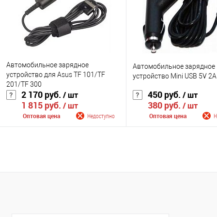
В избранное
Недоступно
В избранное
Нед
Цвет
Цвет
Автомобильное зарядное
Автомобильное зарядное
устройство для Asus TF 101/TF
устройство Mini USB 5V 2A
201/TF 300
2 170 руб.
450 руб.
/ шт
/ шт
1 815 руб.
380 руб.
/ шт
/ шт
Оптовая цена
Недоступно
Оптовая цена
Н
Сообщить о поступлении
Сообщить о поступ
К сравнению
К сравнению
В избранное
Недоступно
В избранное
Нед
Цвет
Цвет