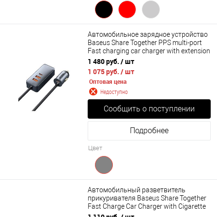
Автомобильное зарядное устройство
Baseus Share Together PPS multi-port
Fast charging car charger with extension
cord 120W 2U 2C (CCBT-A0G)
1 480 руб.
/ шт
1 075 руб.
/ шт
Оптовая цена
Недоступно
Сообщить о поступлении
Подробнее
Цвет
Автомобильный разветвитель
прикуривателя Baseus Share Together
Fast Charge Car Charger with Cigarette
Lighter Expansion Port U+C 120W (CCBT-
1 110 руб.
/ шт