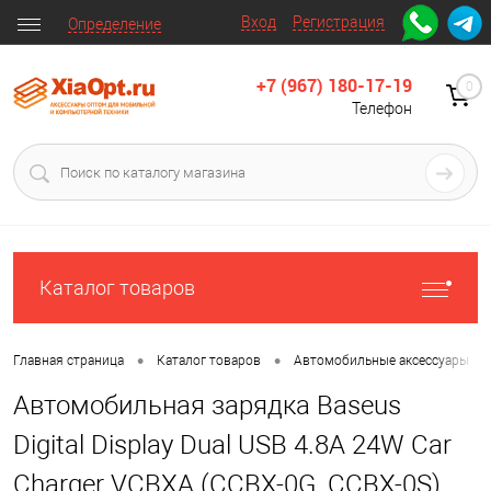
Вход
Регистрация
Определение
+7 (967) 180-17-19
0
Телефон
Каталог товаров
•
•
•
Главная страница
Каталог товаров
Автомобильные аксессуары
Автомобильная зарядка Baseus
Digital Display Dual USB 4.8A 24W Car
Charger VCBXA (CCBX-0G, CCBX-0S)