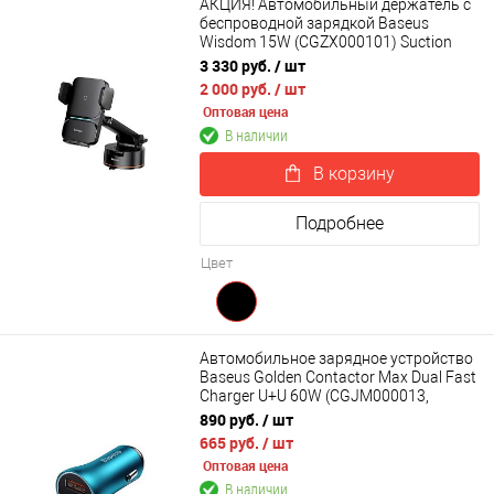
АКЦИЯ! Автомобильный держатель с
беспроводной зарядкой Baseus
Wisdom 15W (CGZX000101) Suction
base
3 330 руб.
/ шт
2 000 руб.
/ шт
Оптовая цена
В наличии
В корзину
Подробнее
Цвет
Автомобильное зарядное устройство
Baseus Golden Contactor Max Dual Fast
Charger U+U 60W (CGJM000013,
CGJM000003)
890 руб.
/ шт
665 руб.
/ шт
Оптовая цена
В наличии