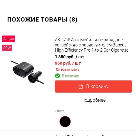
ПОХОЖИЕ ТОВАРЫ (8)
Акция
АКЦИЯ! Автомобильное зарядное
устройство с разветвителем Baseus
30W
High Efficiency Pro 1-to-2 Car Cigarette
Lighter Splitter 30W (C00455300121-00)
1 850 руб.
/ шт
960 руб.
/ шт
Оптовая цена
В наличии
В корзину
Подробнее
Цвет