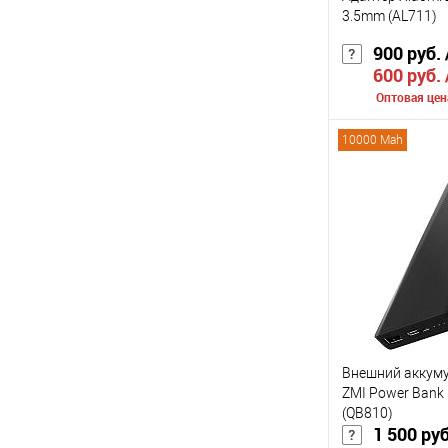
3.5mm (AL711)
900 руб.
600 руб.
Оптовая цен
10000 Mah
Сообщить о
К сравнению
В избранное
Цвет
Внешний аккуму
ZMI Power Bank
(QB810)
1 500 ру