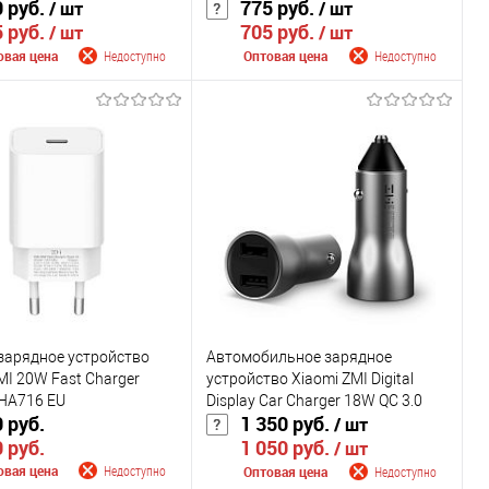
 руб.
775 руб.
/ шт
/ шт
 руб.
705 руб.
/ шт
/ шт
овая цена
Недоступно
Оптовая цена
Недоступно
щить о поступлении
Сообщить о поступлении
внению
К сравнению
ранное
Недоступно
В избранное
Недоступно
Цвет
зарядное устройство
Автомобильное зарядное
MI 20W Fast Charger
устройство Xiaomi ZMI Digital
 HA716 EU
Display Car Charger 18W QC 3.0
 руб.
1 350 руб.
/ шт
2USB 3A (AP621)
 руб.
1 050 руб.
/ шт
овая цена
Недоступно
Оптовая цена
Недоступно