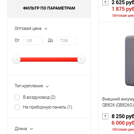
2 625 ру
ФИЛЬТР ПО ПАРАМЕТРАМ
1 875 ру
Оптовая цен
Оптовая цена
Сообщить о
От
До
К сравнению
В избранное
Цвет
Тип крепления
В воздуховод
(2)
Внешний аккуму
QB826 (QB826G)
На приборную панель
(1)
8 250 ру
6 000 ру
Длина
Оптовая цен