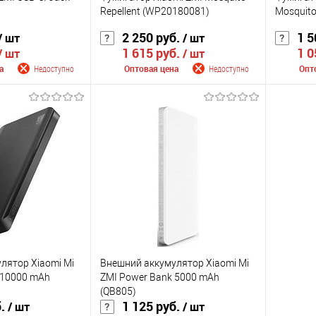
Repellent (WP20180081)
Mosquito
2 250 руб.
1 5
/ шт
/ шт
1 615 руб.
1 0
/ шт
/ шт
а
Недоступно
Оптовая цена
Недоступно
Опт
 поступлении
Сообщить о поступлении
Сооб
К сравнению
К сра
Недоступно
В избранное
Недоступно
В изб
Цвет
Цвет
лятор Xiaomi Mi
Внешний аккумулятор Xiaomi Mi
 10000 mAh
ZMI Power Bank 5000 mAh
(QB805)
б.
1 125 руб.
/ шт
/ шт