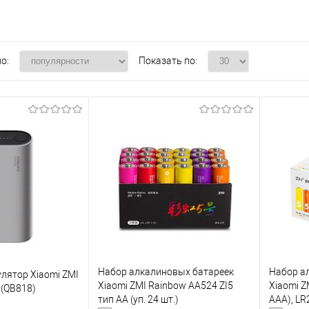
о:
Показать по:
Набор алкалиновых батареек
Набор а
лятор Xiaomi ZMI
Xiaomi ZMI Rainbow AA524 ZI5
Xiaomi Z
(QB818)
тип AА (уп. 24 шт.)
ААА), LR2