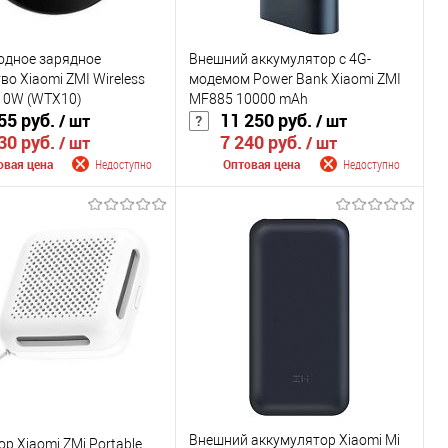
одное зарядное
Внешний аккумулятор с 4G-
во Xiaomi ZMI Wireless
модемом Power Bank Xiaomi ZMI
 10W (WTX10)
MF885 10000 mAh
55 руб.
11 250 руб.
/ шт
/ шт
30 руб.
7 240 руб.
/ шт
/ шт
овая цена
Недоступно
Оптовая цена
Недоступно
щить о поступлении
Сообщить о поступлении
внению
К сравнению
ранное
Недоступно
В избранное
Недоступно
Цвет
Внешний аккумулятор Xiaomi Mi
р Xiaomi ZMi Portable