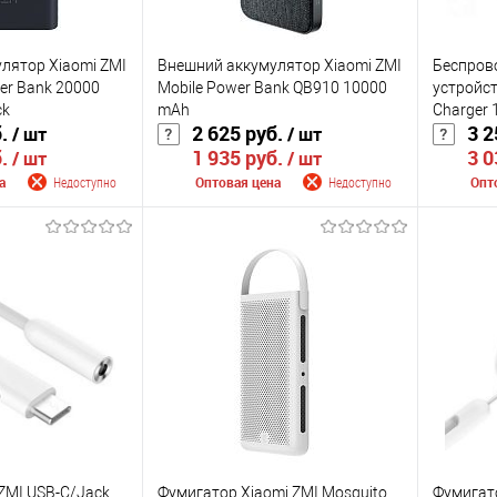
лятор Xiaomi ZMI
Внешний аккумулятор Xiaomi ZMI
Беспров
er Bank 20000
Mobile Power Bank QB910 10000
устройст
ck
mAh
Charger
б.
2 625 руб.
3 2
/ шт
/ шт
б.
1 935 руб.
3 0
/ шт
/ шт
а
Недоступно
Оптовая цена
Недоступно
Опт
 поступлении
Сообщить о поступлении
Сооб
К сравнению
К сра
Недоступно
В избранное
Недоступно
В изб
Цвет
Цвет
 ZMI USB-C/Jack
Фумигатор Xiaomi ZMI Mosquito
Фумигато