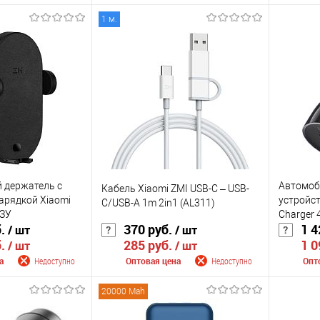
1 м.
Сооб
 поступлении
Сообщить о поступлении
К сра
К сравнению
В изб
Недоступно
В избранное
Недоступно
Цвет
Цвет
 держатель с
Автомоб
Кабель Xiaomi ZMI USB-C – USB-
арядкой Xiaomi
устройст
C/USB-A 1m 2in1 (AL311)
АЗУ
Charger
б.
370 руб.
1 4
/ шт
/ шт
б.
285 руб.
1 0
/ шт
/ шт
а
Недоступно
Оптовая цена
Недоступно
Опт
20000 Mah
 поступлении
Сообщить о поступлении
Сооб