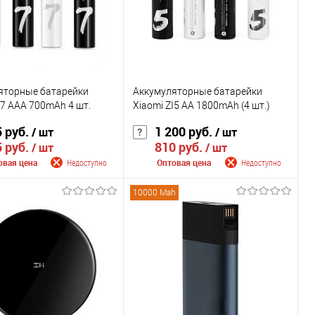
Цвет
яторные батарейки
Аккумуляторные батарейки
I7 AAA 700mAh 4 шт.
Xiaomi ZI5 AA 1800mAh (4 шт.)
 руб.
1 200 руб.
/ шт
/ шт
 руб.
810 руб.
/ шт
/ шт
овая цена
Недоступно
Оптовая цена
Недоступно
10000 Mah
щить о поступлении
Сообщить о поступлении
внению
К сравнению
ранное
Недоступно
В избранное
Недоступно
Цвет