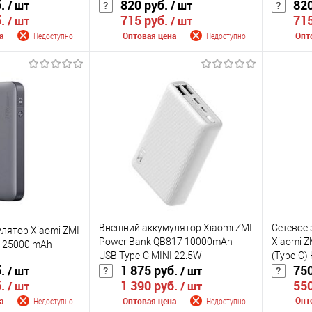
б.
820 руб.
820
/ шт
/ шт
б.
715 руб.
715
/ шт
/ шт
а
Недоступно
Оптовая цена
Недоступно
Опт
 поступлении
Сообщить о поступлении
Сооб
К сравнению
К сра
Недоступно
В избранное
Недоступно
В изб
Цвет
Цвет
Внешний аккумулятор Xiaomi ZMI
Сетевое 
лятор Xiaomi ZMI
Power Bank QB817 10000mAh
Xiaomi Z
 25000 mAh
USB Type-C MINI 22.5W
(Type-C)
б.
1 875 руб.
750
/ шт
/ шт
550
б.
1 390 руб.
/ шт
/ шт
Опт
а
Недоступно
Оптовая цена
Недоступно