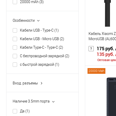
20000 mAh
(3)
Цвет
Особенности
Кабели USB - Type-C
(1)
Кабель Xiaomi Z
MicroUSB (AL600
Кабели USB - Micro USB
(2)
Кабели Type-C - Type-C
(2)
175 руб.
135 руб.
С беспроводной зарядкой
(2)
Оптовая цен
с быстрой зарядкой
(1)
20000 Mah
Сообщить о
Вход. разъемы
К сравнению
Type-C
(1)
В избранное
Наличие 3.5mm порта
Цвет
Да
(1)