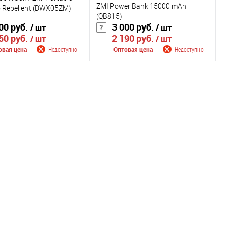
ZMI Power Bank 15000 mAh
 Repellent (DWX05ZM)
(QB815)
00 руб.
3 000 руб.
/ шт
/ шт
50 руб.
2 190 руб.
/ шт
/ шт
овая цена
Недоступно
Оптовая цена
Недоступно
щить о поступлении
Сообщить о поступлении
внению
К сравнению
ранное
Недоступно
В избранное
Недоступно
Цвет