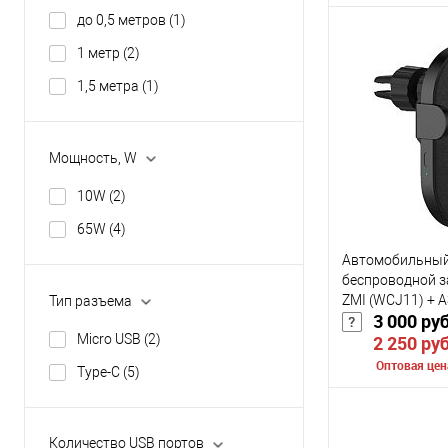
до 0,5 метров
(1)
Сообщить о
1 метр
(2)
1,5 метра
(1)
К сравнению
В избранное
Мощность, W
Цвет
10W
(2)
65W
(4)
Автомобильный
беспроводной з
ZMI (WCJ11) + 
Тип разъема
3 000 ру
Micro USB
(2)
2 250 ру
Оптовая цен
Type-C
(5)
Сообщить о
Количество USB портов