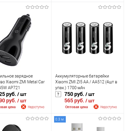
щить о поступлении
Сообщить о поступлении
внению
К сравнению
ранное
Недоступно
В избранное
Недоступно
Цвет
ильное зарядное
Аккумуляторные батарейки
во Xiaomi ZMI Metal Car
Xiaomi ZMI ZI5 AA / AA512 (4шт в
 45W AP721
упак.) 1700 мАч
25 руб.
750 руб.
/ шт
/ шт
90 руб.
565 руб.
/ шт
/ шт
овая цена
Недоступно
Оптовая цена
Недоступно
0.3 м.
щить о поступлении
Сообщить о поступлении