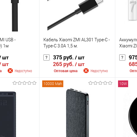
Цвет
Цвет
MI USB -
Кабель Xiaomi ZMI AL301 Type-C -
Аккумул
) 1м
Type-C 3.0А 1,5 м.
Xiaomi Z
375 руб.
975
/ шт
/ шт
265 руб.
685
/ шт
/ шт
а
Недоступно
Оптовая цена
Недоступно
Опт
10000 Mah
10W
 поступлении
Сообщить о поступлении
Сооб
К сравнению
К сра
Недоступно
В избранное
Недоступно
В изб
Цвет
Цвет