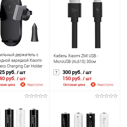
внению
К сравнению
ранное
Недоступно
В избранное
Недоступно
Цвет
ильный держатель с
Кабель Xiaomi ZMI USB -
одной зарядкой Xiaomi
MicroUSB (AL610) 30cм
ess Charging Car Holder
25 руб.
300 руб.
/ шт
/ шт
20 W + АЗУ
40 руб.
150 руб.
/ шт
/ шт
овая цена
Недоступно
Оптовая цена
Недоступно
щить о поступлении
Сообщить о поступлении
внению
К сравнению
ранное
Недоступно
В избранное
Недоступно