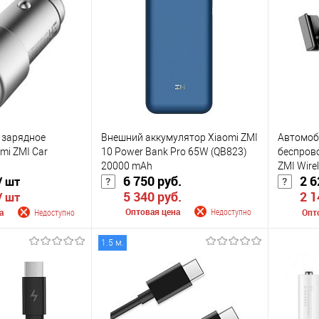
К сравнению
К сра
Недоступно
В избранное
Недоступно
В изб
Цвет
Цвет
 зарядное
Внешний аккумулятор Xiaomi ZMI
Автомоб
mi ZMI Car
10 Power Bank Pro 65W (QB823)
беспров
20000 mAh
ZMI Wirel
6 750 руб.
2 6
/ шт
(WCJ10) 
5 340 руб.
2 1
/ шт
Оптовая цена
Недоступно
а
Недоступно
Опт
1.5 м.
Сообщить о поступлении
 поступлении
Сооб
К сравнению
К сра
В избранное
Недоступно
Недоступно
В изб