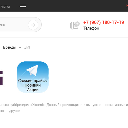
такты
+7 (967) 180-17-19
Телефон
•
Бренды
ZMI
ется суббрендом «Xiaomi». Данный производитель выпускает портативные и 
огое другое.