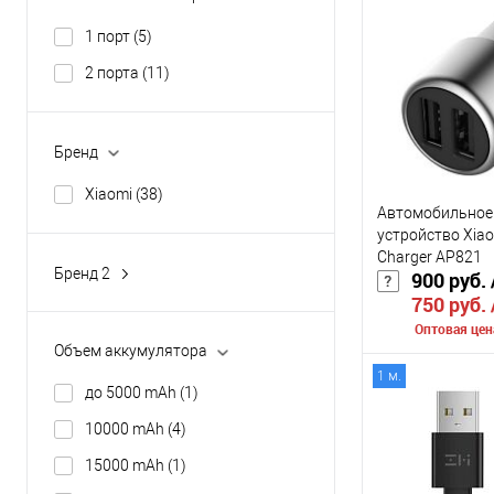
К сравнению
1 порт
(5)
В избранное
2 порта
(11)
Цвет
Бренд
Xiaomi
(38)
Автомобильное
устройство Xiao
Charger AP821
Бренд 2
900 руб.
ZMI
(38)
750 руб.
Оптовая цен
Объем аккумулятора
1 м.
Сообщить о
до 5000 mAh
(1)
10000 mAh
(4)
К сравнению
15000 mAh
(1)
В избранное