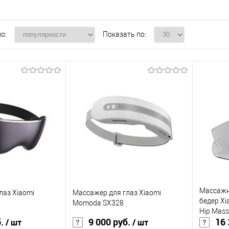
о:
Показать по:
Массажн
лаз Xiaomi
Массажер для глаз Xiaomi
бедер Xi
Momoda SX328
Hip Mass
б.
9 000 руб.
16 
/ шт
/ шт