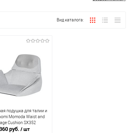
Вид каталога:
ая подушка для талии и
aomi Momoda Waist and
age Cushion SX352
360 руб.
/ шт