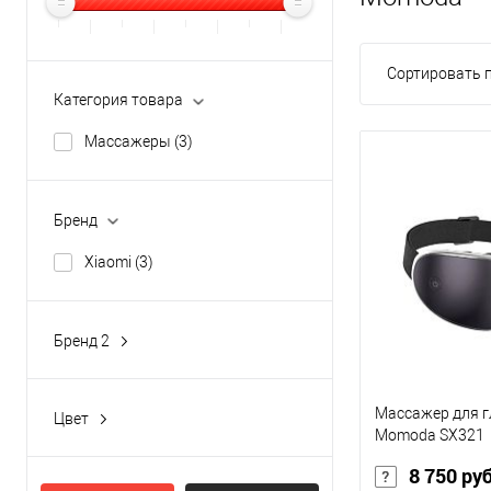
Сортировать п
Категория товара
Массажеры
(3)
Бренд
Xiaomi
(3)
Бренд 2
Momoda
(3)
Массажер для г
Цвет
Momoda SX321
black
(1)
8 750 ру
gray
(1)