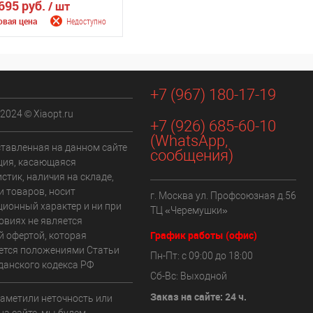
695 руб.
/ шт
овая цена
Недоступно
щить о поступлении
+7 (967) 180-17-19
внению
 2024 © Xiaopt.ru
ранное
Недоступно
+7 (926) 685-60-10
(WhatsApp,
ставленная на данном сайте
сообщения)
ия, касающаяся
стик, наличия на складе,
и товаров, носит
г. Москва ул. Профсоюзная д.56
ионный характер и ни при
ТЦ «Черемушки»
овиях не является
График работы (офис)
й офертой, которая
ется положениями Статьи
Пн-Пт: с 09:00 до 18:00
данского кодекса РФ
Сб-Вс: Выходной
Заказ на сайте: 24 ч.
заметили неточность или