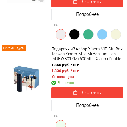
В корзину
Подробнее
Цвет
Рекомендуем
Подарочный набор Xiaomi VIP Gift Box:
Термос Xiaomi Mijia Mi Vacuum Flask
(MJBWB01XM) 500ML + Xiaomi Double
Dynamic Earphone SDQEJ06WM
1 850 руб.
/ шт
1 330 руб.
/ шт
Оптовая цена
В наличии
В корзину
Подробнее
Цвет