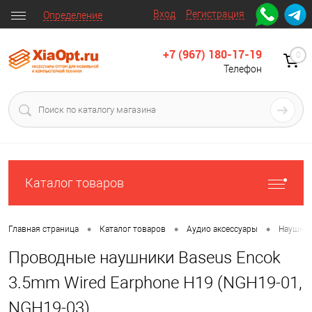
Вход
Регистрация
Определение
+7 (967) 180-17-19
0
Телефон
Каталог товаров
•
•
•
Главная страница
Каталог товаров
Аудио аксессуары
Наушни
Проводные наушники Baseus Encok
3.5mm Wired Earphone H19 (NGH19-01,
NGH19-03)