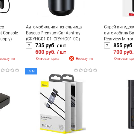
ер
Автомобильная пепельница
Спрей антидож
t Console
Baseus Premium Car Ashtray
автомобиля Bas
supply)
(CRYHG01-01, CRYHG01-0G)
Rearview Mirror
735 руб.
855 руб
/ шт
600 руб.
700 руб
/ шт
едоступно
Оптовая цена
Недоступно
Оптовая це
1.5 м.
лении
Сообщить о поступлении
Сообщить
К сравнению
К сравнению
оступно
В избранное
Недоступно
В избранное
Цвет
Цвет