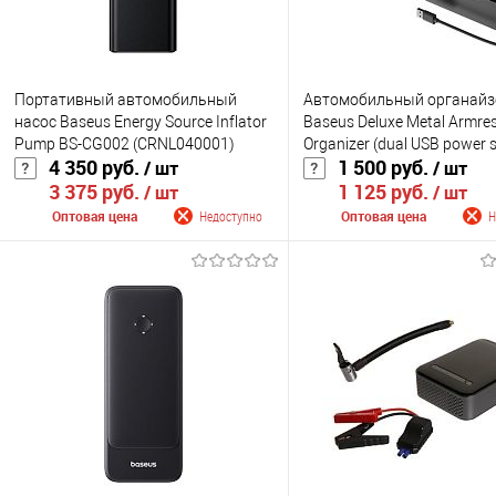
Портативный автомобильный
Автомобильный органайз
насос Baseus Energy Source Inflator
Baseus Deluxe Metal Armres
Pump BS-CG002 (CRNL040001)
Organizer (dual USB power 
4 350 руб.
1 500 руб.
/ шт
/ шт
(CRCWH-A01, CRCWH-A0S)
3 375 руб.
1 125 руб.
/ шт
/ шт
Оптовая цена
Недоступно
Оптовая цена
Н
Сообщить о поступлении
Сообщить о поступ
К сравнению
К сравнению
В избранное
Недоступно
В избранное
Нед
Цвет
Цвет