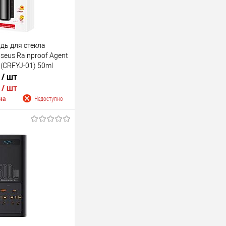
дь для стекла
eus Rainproof Agent
 (CRFYJ-01) 50ml
.
/ шт
.
/ шт
на
Недоступно
 о поступлении
Недоступно