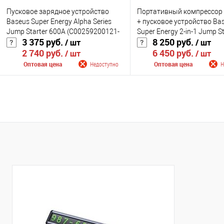
Пусковое зарядное устройство
Портативный компрессор 
Baseus Super Energy Alpha Series
+ пусковое устройство Ba
Jump Starter 600A (C00259200121-
Super Energy 2-in-1 Jump St
3 375 руб.
8 250 руб.
/ шт
/ шт
00)
1000A (CGCN000001)
2 740 руб.
6 450 руб.
/ шт
/ шт
Оптовая цена
Недоступно
Оптовая цена
Н
Сообщить о поступлении
Сообщить о поступ
К сравнению
К сравнению
В избранное
Недоступно
В избранное
Нед
Цвет
Цвет