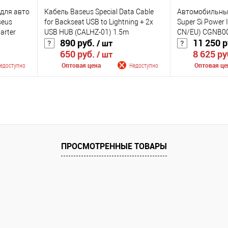
для авто
Кабель Baseus Special Data Cable
Автомобильный
seus
for Backseat USB to Lightning + 2x
Super Si Power 
arter
USB HUB (CALHZ-01) 1.5m
CN/EU) CGNB0
890 руб.
11 250 
/ шт
650 руб.
8 625 ру
/ шт
едоступно
Оптовая цена
Недоступно
Оптовая це
лении
Сообщить о поступлении
Сообщить
К сравнению
К сравнению
оступно
В избранное
Недоступно
В избранное
ПРОСМОТРЕННЫЕ ТОВАРЫ
Цвет
Цвет