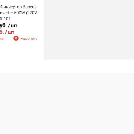
 инвертор Baseus
Inverter 500W (220V
00101
руб.
/ шт
б.
/ шт
на
Недоступно
 о поступлении
Недоступно