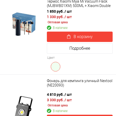
Термос Xiaomi Mijia Mi Vacuum Flask
(MJBWB01XM) 500ML + Xiaomi Double
Dynamic Earphone SDQEJ06WM
1 850 руб.
/ шт
1 330 руб.
/ шт
Оптовая цена
В наличии
В корзину
Подробнее
Цвет
Фонарь для кемпинга уличный Nextool
(NE20093)
4 810 руб.
/ шт
3 330 руб.
/ шт
Оптовая цена
В наличии