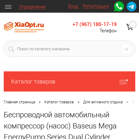
Вход
Регистрация
Определение
+7 (967) 180-17-19
0
Телефон
Каталог товаров
•
•
•
Главная страница
Каталог товаров
Для активного отдыха
Тов
Беспроводной автомобильный
компрессор (насос) Baseus Mega
EnergyPump Series Dual Cylinder