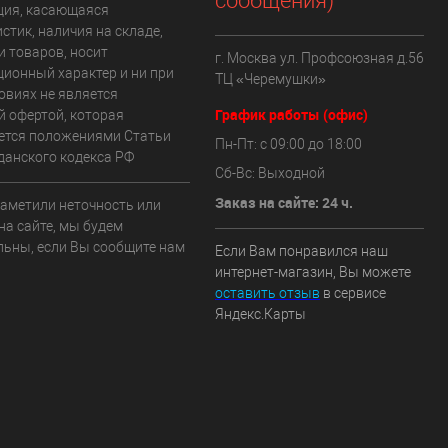
сообщения)
ия, касающаяся
стик, наличия на складе,
и товаров, носит
г. Москва ул. Профсоюзная д.56
ионный характер и ни при
ТЦ «Черемушки»
овиях не является
График работы (офис)
й офертой, которая
ется положениями Статьи
Пн-Пт: с 09:00 до 18:00
данского кодекса РФ
Сб-Вс: Выходной
Заказ на сайте: 24 ч.
заметили неточность или
на сайте, мы будем
льны, если Вы сообщите нам
Если Вам понравился наш
интернет-магазин, Вы можете
оставить отзыв
в сервисе
Яндекс.Карты