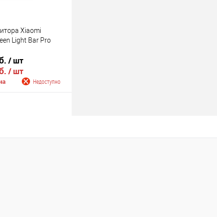
итора Xiaomi
een Light Bar Pro
б.
/ шт
б.
/ шт
на
Недоступно
 о поступлении
Недоступно