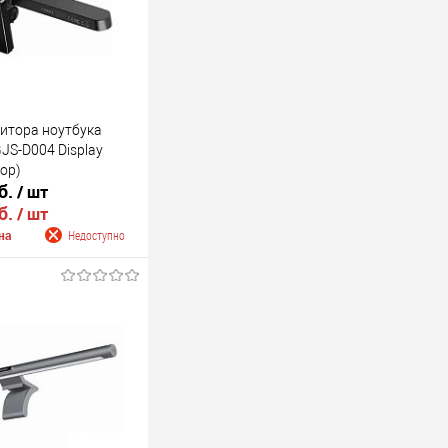
итора ноутбука
JS-D004 Display
top)
б.
/ шт
б.
/ шт
на
Недоступно
 о поступлении
Недоступно