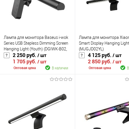
Лампа для монитора Baseus i-wok
Лампа для монитора Xiaom
Series USB Stepless Dimming Screen
Smart Display Hanging Ligh
Hanging Light (Youth) (DGIWK-B02,
(MJGJD02YL)
2 250 руб.
4 125 руб.
/ шт
/ шт
DGIWK-B01)
1 705 руб.
2 850 руб.
/ шт
/ шт
В наличии
В
Оптовая цена
Оптовая цена
В корзину
В корзину
К сравнению
К сравнению
В избранное
В наличии
В избранное
В н
Цвет
Цвет