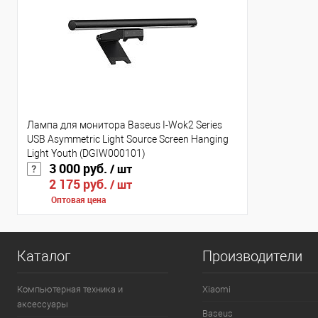
Лампа для монитора Baseus I-Wok2 Series
USB Asymmetric Light Source Screen Hanging
Light Youth (DGIW000101)
3 000 руб.
/ шт
2 175 руб.
/ шт
Оптовая цена
Каталог
Производители
Компьютерная техника и
Xiaomi
аксессуары
Baseus