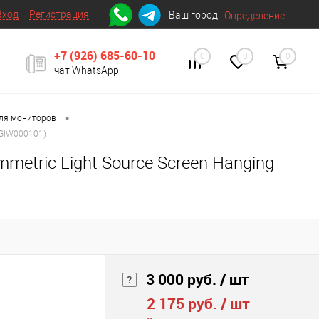
Вход
Регистрация
Ваш город:
Определение
+7 (926) 685-60-10
0
0
0
чат WhatsApp
•
для мониторов
DGIW000101)
metric Light Source Screen Hanging
3 000 руб.
/ шт
2 175 руб.
/ шт