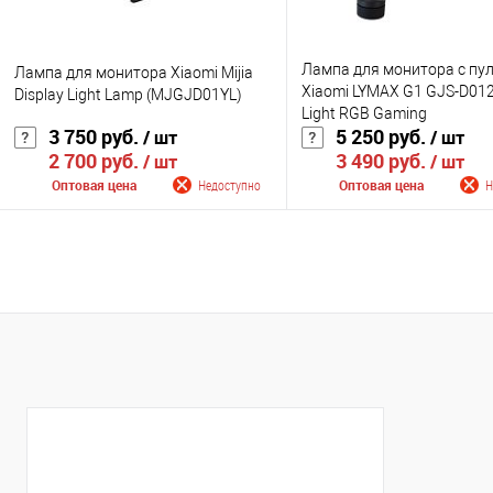
Лампа для монитора с пу
Лампа для монитора Xiaomi Mijia
Xiaomi LYMAX G1 GJS-D012
Display Light Lamp (MJGJD01YL)
Light RGB Gaming
3 750 руб.
5 250 руб.
/ шт
/ шт
2 700 руб.
3 490 руб.
/ шт
/ шт
Оптовая цена
Недоступно
Оптовая цена
Н
Сообщить о поступлении
Сообщить о поступ
К сравнению
К сравнению
В избранное
Недоступно
В избранное
Нед
Цвет
Цвет