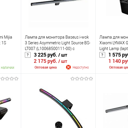
i Mijia
Лампа для монитора Baseus i-wok
Лампа для мон
t 1S
3 Series Asymmetric Light Source BS-
Xiaomi LYMAX G
LT007 (L10068500111-00) с
Light Lamp (lap
3 225 руб.
1 575 ру
/ шт
магнитным креплением
2 175 руб.
1 140 ру
/ шт
 наличии
Оптовая цена
Недоступно
Оптовая це
Сообщить о поступлении
Сообщить
К сравнению
К сравнению
аличии
В избранное
Недоступно
В избранное
Цвет
Цвет