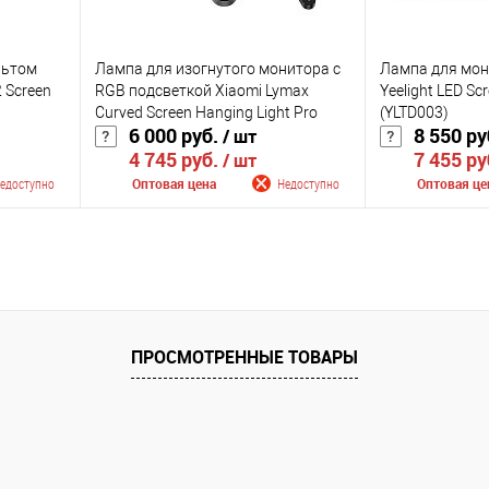
льтом
Лампа для изогнутого монитора с
Лампа для мон
 Screen
RGB подсветкой Xiaomi Lymax
Yeelight LED Scr
Curved Screen Hanging Light Pro
(YLTD003)
6 000 руб.
8 550 ру
/ шт
(GJS-D010)
4 745 руб.
7 455 ру
/ шт
едоступно
Оптовая цена
Недоступно
Оптовая це
лении
Сообщить о поступлении
Сообщить
К сравнению
К сравнению
оступно
В избранное
Недоступно
В избранное
ПРОСМОТРЕННЫЕ ТОВАРЫ
Цвет
Цвет