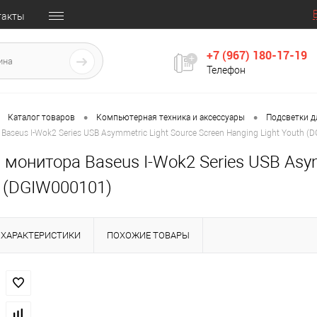
такты
+7 (967) 180-17-19
Телефон
•
•
Каталог товаров
Компьютерная техника и аксессуары
Подсветки 
aseus I-Wok2 Series USB Asymmetric Light Source Screen Hanging Light Youth (
монитора Baseus I-Wok2 Series USB Asym
h (DGIW000101)
ХАРАКТЕРИСТИКИ
ПОХОЖИЕ ТОВАРЫ