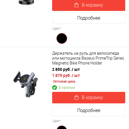
В корзину
Подробнее
Цвет
Держатель на руль для велосипеда
или мотоцикла Baseus PrimeTrip Series
Magnetic Bike Phone Holder
(C40569000121-00)
2 850 руб.
/ шт
1 875 руб.
/ шт
Оптовая цена
В наличии
В корзину
Подробнее
Цвет