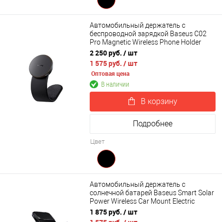
Автомобильный держатель с
беспроводной зарядкой Baseus C02
Pro Magnetic Wireless Phone Holder
15W (C40156000112-Z1)
2 250 руб.
/ шт
1 575 руб.
/ шт
Оптовая цена
В наличии
В корзину
Подробнее
Цвет
Автомобильный держатель с
солнечной батарей Baseus Smart Solar
Power Wireless Car Mount Electric
Holder Black (SUZG000001)
1 875 руб.
/ шт