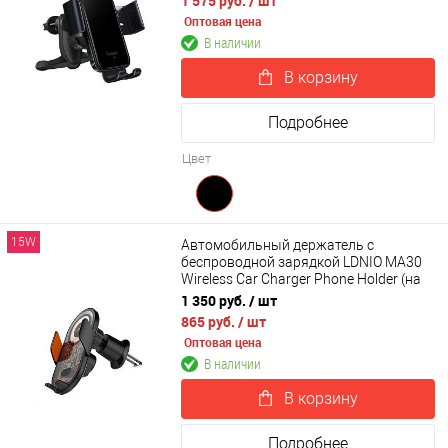
1 575 руб.
/ шт
Оптовая цена
В наличии
В корзину
Подробнее
Цвет
15W
Автомобильный держатель с
беспроводной зарядкой LDNIO MA30
Wireless Car Charger Phone Holder (на
воздуховод)
1 350 руб.
/ шт
865 руб.
/ шт
Оптовая цена
В наличии
В корзину
Подробнее