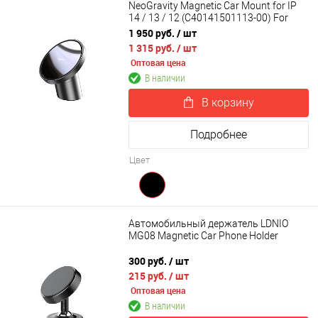
NeoGravity Magnetic Car Mount for IP
14 / 13 / 12 (C40141501113-00) For
Dashboards and Air Outlets
1 950 руб.
/ шт
1 315 руб.
/ шт
Оптовая цена
В наличии
В корзину
Подробнее
Цвет
Автомобильный держатель LDNIO
MG08 Magnetic Car Phone Holder
300 руб.
/ шт
215 руб.
/ шт
Оптовая цена
В наличии