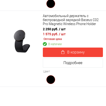
Автомобильный держатель с
беспроводной зарядкой Baseus C02
Pro Magnetic Wireless Phone Holder
15W (C40156000112-Z1)
2 250 руб.
/ шт
1 575 руб.
/ шт
Оптовая цена
В наличии
В корзину
Подробнее
Цвет