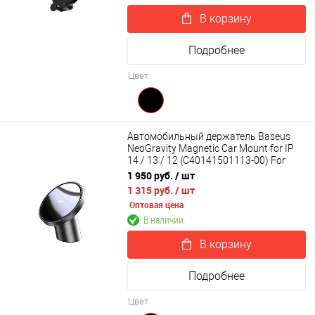
В корзину
Подробнее
Цвет
Автомобильный держатель Baseus
NeoGravity Magnetic Car Mount for IP
14 / 13 / 12 (C40141501113-00) For
Dashboards and Air Outlets
1 950 руб.
/ шт
1 315 руб.
/ шт
Оптовая цена
В наличии
В корзину
Подробнее
Цвет