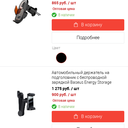
865 руб.
/ шт
Оптовая цена
В наличии
В корзину
Подробнее
Цвет
Автомобильный держатель на
подголовник с беспроводной
зарядкой Baseus Energy Storage
Backseat Holder Wireless Charger
1 275 руб.
/ шт
(WXHZ-01)
900 руб.
/ шт
Оптовая цена
В наличии
В корзину