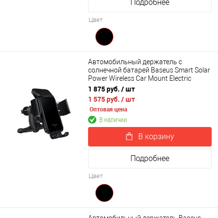
Подробнее
Цвет
Автомобильный держатель с
солнечной батарей Baseus Smart Solar
Power Wireless Car Mount Electric
Holder Black (SUZG000001)
1 875 руб.
/ шт
1 575 руб.
/ шт
Оптовая цена
В наличии
В корзину
Подробнее
Цвет