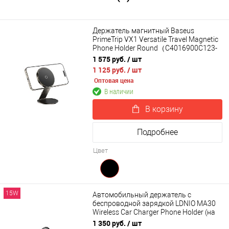
Держатель магнитный Baseus
PrimeTrip VX1 Versatile Travel Magnetic
Phone Holder Round（C4016900C123-
00）
1 575 руб.
/ шт
1 125 руб.
/ шт
Оптовая цена
В наличии
В корзину
Подробнее
Цвет
15W
Автомобильный держатель с
беспроводной зарядкой LDNIO MA30
Wireless Car Charger Phone Holder (на
воздуховод)
1 350 руб.
/ шт