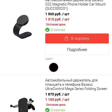
Автомобильный держатель Baseus
C02 Magnetic Phone Holder Car Mount
(SUCC000201)
1 500 руб.
/ шт
1 015 руб.
/ шт
Оптовая цена
В наличии
В корзину
Подробнее
Цвет
Автомобильный держатель для
планшета и телефона Baseus
UltraControl Mega Series Folding Screen
Phone Car Mount (C40465400111-00)
1 875 руб.
/ шт
1 165 руб.
/ шт
Оптовая цена
В наличии