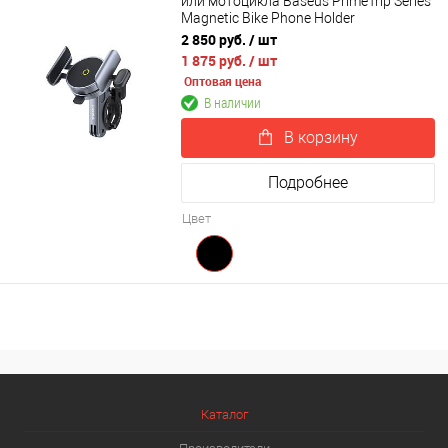
или мотоцикла Baseus PrimeTrip Series
Magnetic Bike Phone Holder
(C40569000121-00)
2 850 руб.
/ шт
1 875 руб.
/ шт
Оптовая цена
В наличии
В корзину
Подробнее
Цвет
Каталог