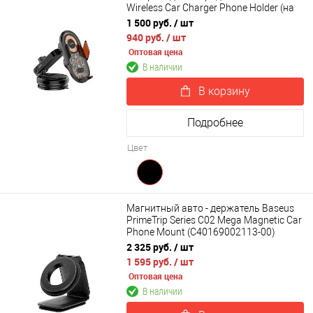
Wireless Car Charger Phone Holder (на
торпедо)
1 500 руб.
/ шт
940 руб.
/ шт
Оптовая цена
В наличии
В корзину
Подробнее
Цвет
Магнитный авто - держатель Baseus
PrimeTrip Series C02 Mega Magnetic Car
Phone Mount (C40169002113-00)
2 325 руб.
/ шт
1 595 руб.
/ шт
Оптовая цена
В наличии