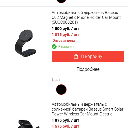
Автомобильный держатель Baseus
C02 Magnetic Phone Holder Car Mount
(SUCC000201)
1 500 руб.
/ шт
1 015 руб.
/ шт
Оптовая цена
В наличии
В корзину
Подробнее
Цвет
Автомобильный держатель с
солнечной батарей Baseus Smart Solar
Power Wireless Car Mount Electric
Holder Black (SUZG000001)
1 875 руб.
/ шт
1 575 руб.
/ шт