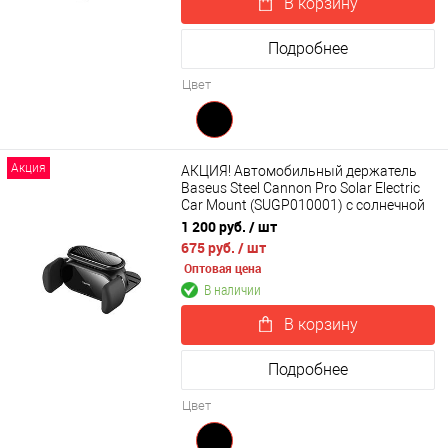
В корзину
Подробнее
Цвет
Акция
АКЦИЯ! Автомобильный держатель
Baseus Steel Cannon Pro Solar Electric
Car Mount (SUGP010001) с солнечной
батарей
1 200 руб.
/ шт
675 руб.
/ шт
Оптовая цена
В наличии
В корзину
Подробнее
Цвет