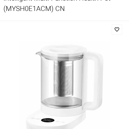
(MYSH0E1ACM) CN