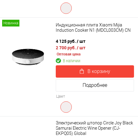
Новинка
Индукционная плита Xiaomi Mijia
Induction Cooker N1 (MDCL003CM) CN
4 125 руб.
/ шт
2 700 руб.
/ шт
Оптовая цена
В наличии
В корзину
Подробнее
Цвет
Электрический штопор Circle Joy Black
Samurai Electric Wine Opener (CJ-
EKPQ05) Global