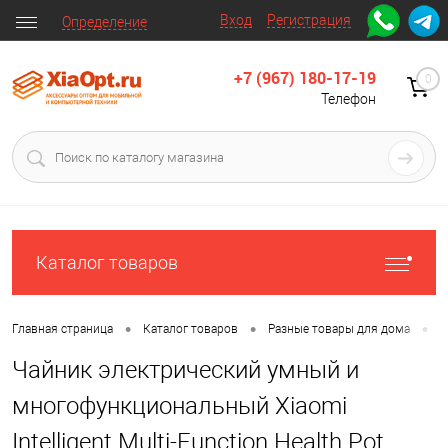
Вход
Регистрация
Определение
+7 (967) 180-17-19
0
Телефон
Каталог товаров
•
•
•
Главная страница
Каталог товаров
Разные товары для дома
Д
Чайник электрический умный и
многофункциональный Xiaomi
Intelligent Multi-Function Health Pot