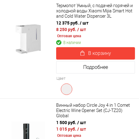
Термопот Умный, с подачей горячей и
холодной воды Xiaomi Mijia Smart Hot
and Cold Water Dispenser 3L
(MJMY23YM)
12 375 руб.
/ шт
8 250 руб.
/ шт
Оптовая цена
В наличии
В корзину
Подробнее
Цвет
Винный набор Circle Joy 4 in 1 Comet
Electric Wine Opener Set (CJ-TZ20)
Global
1 500 руб.
/ шт
1 015 руб.
/ шт
Оптовая цена