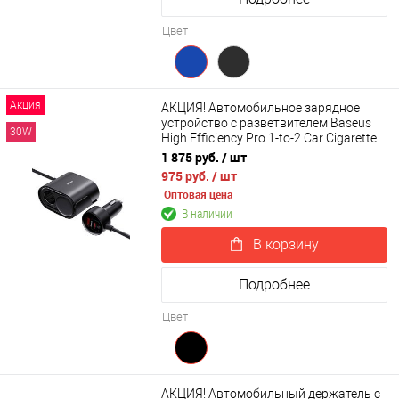
Цвет
Акция
АКЦИЯ! Автомобильное зарядное
устройство с разветвителем Baseus
30W
High Efficiency Pro 1-to-2 Car Cigarette
Lighter Splitter 30W (C00455300121-00)
1 875 руб.
/ шт
975 руб.
/ шт
Оптовая цена
В наличии
В корзину
Подробнее
Цвет
АКЦИЯ! Автомобильный держатель с