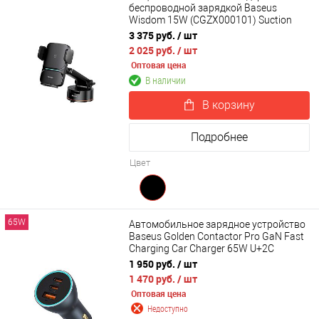
беспроводной зарядкой Baseus
Wisdom 15W (CGZX000101) Suction
base
3 375 руб.
/ шт
2 025 руб.
/ шт
Оптовая цена
В наличии
В корзину
Подробнее
Цвет
65W
Автомобильное зарядное устройство
Baseus Golden Contactor Pro GaN Fast
Charging Car Charger 65W U+2C
(C00035202841-00)
1 950 руб.
/ шт
1 470 руб.
/ шт
Оптовая цена
Недоступно