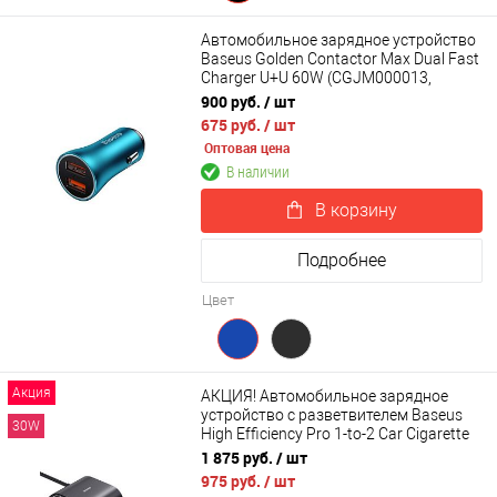
Автомобильное зарядное устройство
Baseus Golden Contactor Max Dual Fast
Charger U+U 60W (CGJM000013,
CGJM000003)
900 руб.
/ шт
675 руб.
/ шт
Оптовая цена
В наличии
В корзину
Подробнее
Цвет
Акция
АКЦИЯ! Автомобильное зарядное
устройство с разветвителем Baseus
30W
High Efficiency Pro 1-to-2 Car Cigarette
Lighter Splitter 30W (C00455300121-00)
1 875 руб.
/ шт
975 руб.
/ шт