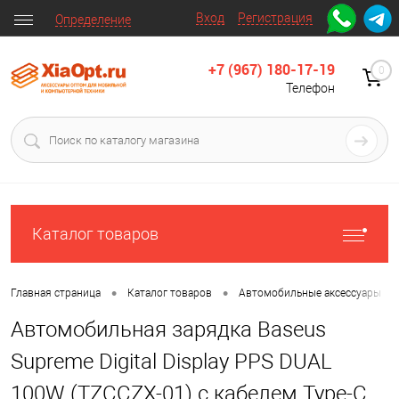
Вход
Регистрация
Определение
+7 (967) 180-17-19
0
Телефон
Каталог товаров
•
•
•
Главная страница
Каталог товаров
Автомобильные аксессуары
Автомобильная зарядка Baseus
Supreme Digital Display PPS DUAL
100W (TZCCZX-01) c кабелем Type-C