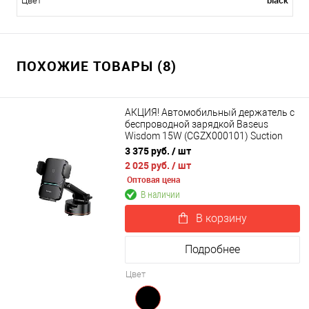
black
Цвет
ПОХОЖИЕ ТОВАРЫ (8)
АКЦИЯ! Автомобильный держатель с
беспроводной зарядкой Baseus
Wisdom 15W (CGZX000101) Suction
base
3 375 руб.
/ шт
2 025 руб.
/ шт
Оптовая цена
В наличии
В корзину
Подробнее
Цвет