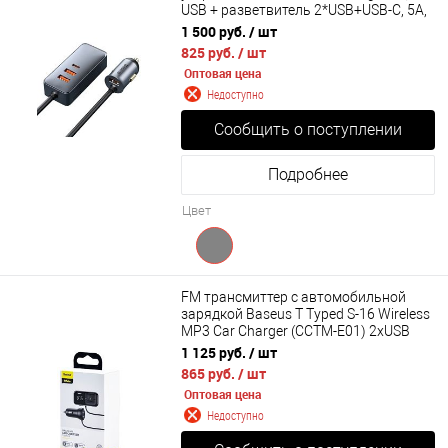
USB + разветвитель 2*USB+USB-C, 5A,
120W (CCBT-B0G)
1 500 руб.
/ шт
825 руб.
/ шт
Оптовая цена
Недоступно
Сообщить о поступлении
Подробнее
Цвет
FM трансмиттер c автомобильной
зарядкой Baseus T Typed S-16 Wireless
MP3 Car Charger (CCTM-E01) 2xUSB
1 125 руб.
/ шт
865 руб.
/ шт
Оптовая цена
Недоступно