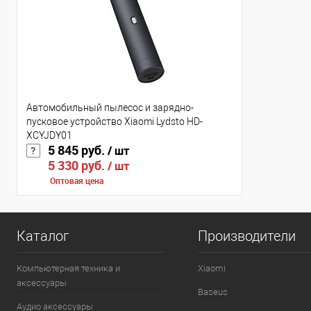
Автомобильный пылесос и зарядно-
пусковое устройство Xiaomi Lydsto HD-
XCYJDY01
5 845 руб.
/ шт
5 330 руб.
/ шт
Оптовая цена
Каталог
Производители
Компьютерная техника и
Xiaomi
аксессуары
Baseus
Аудио аксессуары