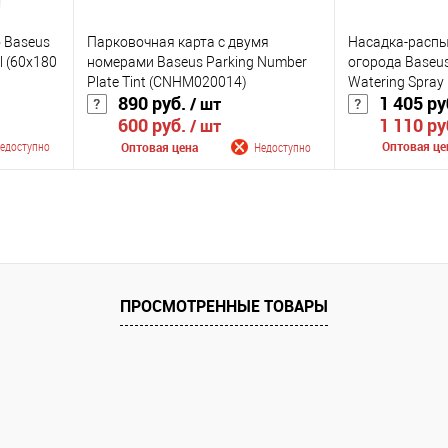
 Baseus
Парковочная карта с двумя
Насадка-распы
l (60x180
номерами Baseus Parking Number
огорода Baseus
Plate Tint (CNHM020014)
Watering Spray
890 руб.
1 405 ру
/ шт
1 110 ру
600 руб.
/ шт
едоступно
Оптовая це
Оптовая цена
Недоступно
лении
Сообщить
Сообщить о поступлении
К сравнению
К сравнению
оступно
В избранное
В избранное
Недоступно
ПРОСМОТРЕННЫЕ ТОВАРЫ
Цвет
Цвет