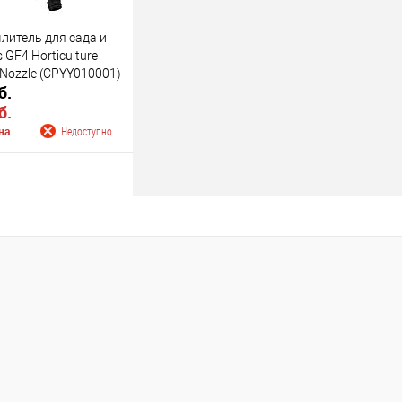
литель для сада и
 GF4 Horticulture
 Nozzle (CPYY010001)
б.
б.
на
Недоступно
 о поступлении
Недоступно