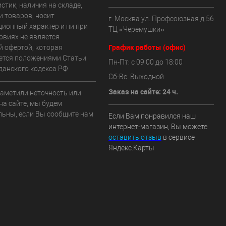
стик, наличия на складе,
и товаров, носит
г. Москва ул. Профсоюзная д.56
ионный характер и ни при
ТЦ «Черемушки»
овиях не является
График работы (офис)
й офертой, которая
ется положениями Статьи
Пн-Пт: с 09:00 до 18:00
данского кодекса РФ
Сб-Вс: Выходной
Заказ на сайте: 24 ч.
заметили неточность или
на сайте, мы будем
льны, если Вы сообщите нам
Если Вам понравился наш
интернет-магазин, Вы можете
оставить отзыв
в сервисе
Яндекс.Карты