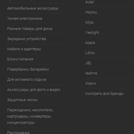
Autel
Автомобильные аксессуары
Haylou
Умная электроника
Mijia
Разные товары для дома
Yeelight
Зарядные устройства
Aqara
Кабели и адаптеры
Ldnio
Блоки питания
JBL
Повербанки, батарейки
realme
Для активного отдыха
Xiaovv
Аксессуары для фото и видео
смотреть все бренды
Защитные чехлы
Переходники, накопители,
картридеры, конвертеры,
концентраторы
Распродажа