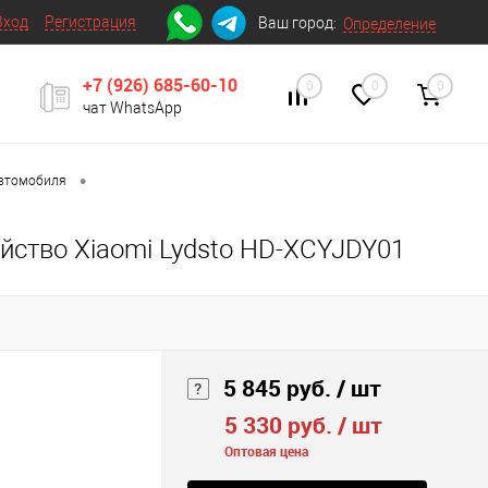
Вход
Регистрация
Ваш город:
Определение
+7 (926) 685-60-10
0
0
0
чат WhatsApp
•
автомобиля
йство Xiaomi Lydsto HD-XCYJDY01
5 845 руб.
/ шт
5 330 руб.
/ шт
Оптовая цена