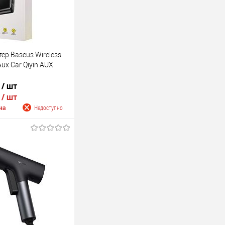
тер Baseus Wireless
Aux Car Qiyin AUX
.
/ шт
.
/ шт
на
Недоступно
 о поступлении
Недоступно