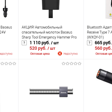
 Baseus
АКЦИЯ! Автомобильный
Bluetooth Адап
(24V
спасательный молоток Baseus
Receive Type 7 
Sharp Tool Emergency Hammer Pro
(WXQY-01)
1 110 руб.
665 руб
/ шт
Cluster (C10934401111-00)
520 руб.
560 руб
/ шт
едоступно
Оптовая цена
Недоступно
Оптовая це
лении
Сообщить о поступлении
Сообщить
К сравнению
К сравнению
оступно
В избранное
Недоступно
В избранное
Цвет
Цвет