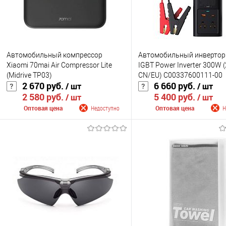
Автомобильный компрессор
Автомобильный инвертор
Xiaomi 70mai Air Compressor Lite
IGBT Power Inverter 300W 
(Midrive TP03)
CN/EU) C00337600111-00
2 670 руб.
6 660 руб.
/ шт
/ шт
2 580 руб.
5 400 руб.
/ шт
/ шт
Оптовая цена
Недоступно
Оптовая цена
Н
Сообщить о поступлении
Сообщить о поступ
К сравнению
К сравнению
В избранное
Недоступно
В избранное
Нед
Цвет
Цвет