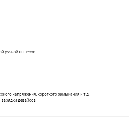
ной ручной пылесос
окого напряжения, короткого замыкания и т.д.
 зарядки девайсов