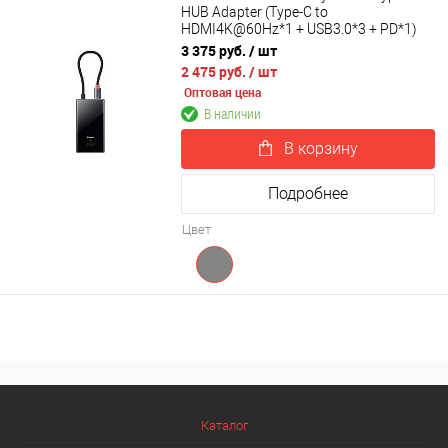
HUB Adapter (Type-C to
HDMI4K@60Hz*1 + USB3.0*3 + PD*1)
WKYY030113
3 375 руб.
/ шт
2 475 руб.
/ шт
Оптовая цена
В наличии
В корзину
Подробнее
Цвет
Каталог