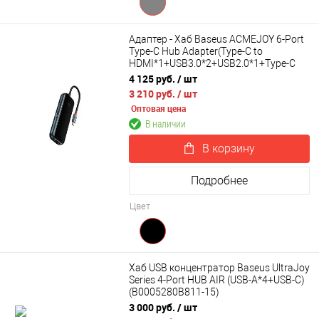
Адаптер - Хаб Baseus ACMEJOY 6-Port
Type-C Hub Adapter(Type-C to
HDMI*1+USB3.0*2+USB2.0*1+Type-C
PD&Data+RJ45*1) WKJZ010313
4 125 руб.
/ шт
3 210 руб.
/ шт
Оптовая цена
В наличии
В корзину
Подробнее
Цвет
Хаб USB концентратор Baseus UltraJoy
Series 4-Port HUB AIR (USB-A*4+USB-C)
(B0005280B811-15)
3 000 руб.
/ шт