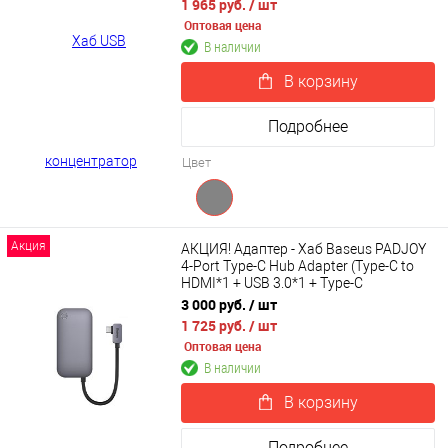
1 965 руб.
/ шт
Оптовая цена
В наличии
В корзину
Подробнее
Цвет
Акция
АКЦИЯ! Адаптер - Хаб Baseus PADJOY
4-Port Type-C Hub Adapter (Type-C to
HDMI*1 + USB 3.0*1 + Type-C
PD&Data*1 + 3.5mm*1) WKWJ000013
3 000 руб.
/ шт
1 725 руб.
/ шт
Оптовая цена
В наличии
В корзину
Подробнее