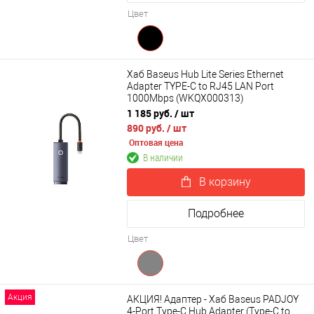
Цвет
Хаб Baseus Hub Lite Series Ethernet
Adapter TYPE-C to RJ45 LAN Port
1000Mbps (WKQX000313)
1 185 руб.
/ шт
890 руб.
/ шт
Оптовая цена
В наличии
В корзину
Подробнее
Цвет
Акция
АКЦИЯ! Адаптер - Хаб Baseus PADJOY
4-Port Type-C Hub Adapter (Type-C to