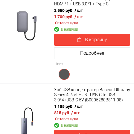
HDMI*1 + USB 3.0*1 + Type-C
PD&Data*1 + 3.5mm*1) WKWJ000013
2 960 руб.
/ шт
1 700 руб.
/ шт
Оптовая цена
В наличии
В корзину
Подробнее
Цвет
Хаб USB концентратор Baseus UltraJoy
Series 4-Port HUB - USB-C to USB
3.0*4+USB-C 5V (B0005280B811-08)
1 185 руб.
/ шт
815 руб.
/ шт
Оптовая цена
В наличии