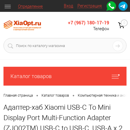
Вход
Регистрация
Определение
+7 (967) 180-17-19
0
Телефон
Каталог товаров
•
•
Главная страница
Каталог товаров
Компьютерная техника и аксес
Адаптер-хаб Xiaomi USB-C To Mini
Display Port Multi-Function Adapter
(ZJQ02TM) USB-C to USB-C, USB-A x 2,